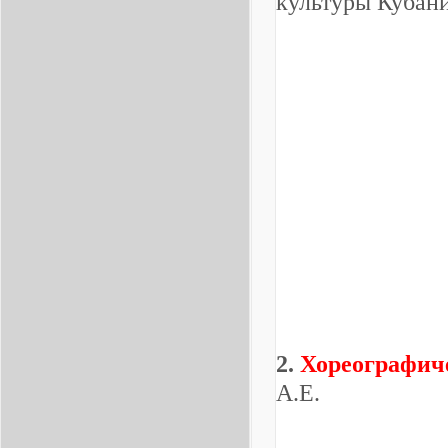
культуры Кубан
2.
Хореографич
А.Е.