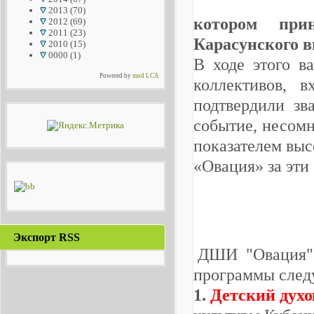
2013
(70)
котором при
2012
(69)
2011
(23)
Карасунского в
2010
(15)
0000
(1)
В ходе этого в
Powered by
mod LCA
коллективов,
подтвердили зв
событие, несом
показателем выс
«Овация» за эти
Экспорт RSS
ДШИ "Овация" п
программы след
1.
Детский духо