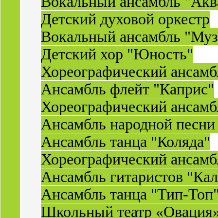
Вокальный ансамбль "Акв
Детский духовой оркестр
Вокальный ансамбль "Муз
Детский хор "Юность"
Хореографический ансамб
Ансамбль флейт "Каприс"
Хореографический ансамбл
Ансамбль народной песни
Ансамбль танца "Коляда"
Хореографический ансамб
Ансамбль гитаристов "Ка
Ансамбль танца "Тип-Топ
Школьный театр «Овация