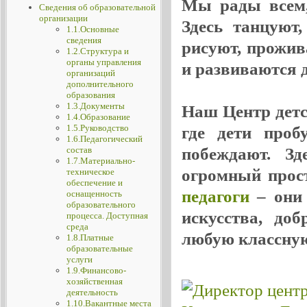
Мы рады всем, 
Сведения об образовательной
организации
Здесь танцуют
1.1.Основные
сведения
рисуют, прожив
1.2.Структура и
органы управления
и развиваются де
организаций
дополнительного
образования
1.3.Документы
Наш Центр детск
1.4.Образование
1.5.Руководство
где дети проб
1.6.Педагогический
побеждают. Зд
состав
1.7.Материально-
огромный прос
техническое
обеспечение и
педагоги
– они 
оснащенность
образовательного
искусства, до
процесса. Доступная
среда
любую классную
1.8.Платные
образовательные
услуги
1.9.Финансово-
хозяйственная
деятельность
1.10.Вакантные места