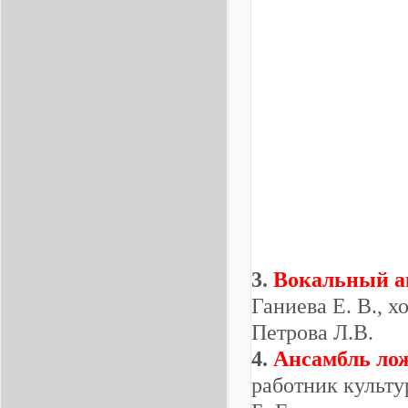
3.
Вокальный а
Ганиева Е. В., х
Петрова Л.В.
4.
Ансамбль ло
работник культу