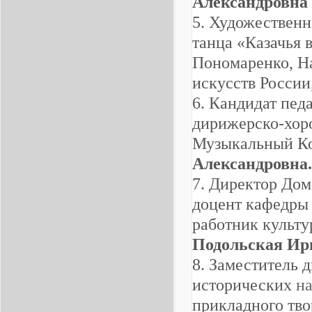
Александровна
5. Художественн
танца «Казачья
Пономаренко, Н
искусств Росси
6. Кандидат пед
дирижерско-хор
Музыкальный Ко
Александровна
7. Директор Дом
доцент кафедры
работник культу
Подольская Ир
8. Заместитель
исторических
н
прикладного тв