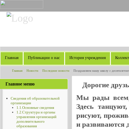
Главная
Публикации о нас
История учреждения
Коллек
Главная
Новости
Последние новости
Поздравляем нашу школу с десятилетие
Дорогие друз
Главное меню
Мы рады всем, 
Сведения об образовательной
организации
Здесь танцуют
1.1.Основные сведения
1.2.Структура и органы
рисуют, прожив
управления организаций
дополнительного
и развиваются де
образования