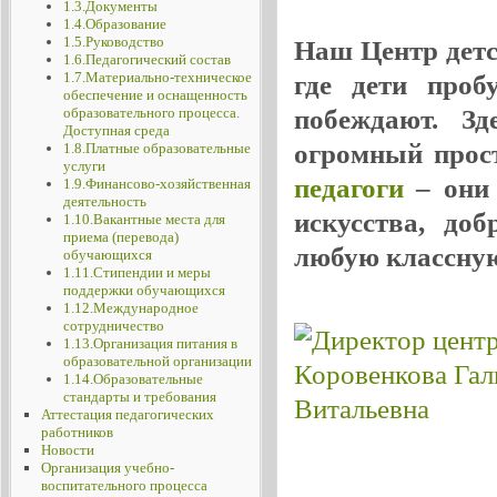
1.3.Документы
1.4.Образование
1.5.Руководство
Наш Центр детск
1.6.Педагогический состав
1.7.Материально-техническое
где дети проб
обеспечение и оснащенность
побеждают. Зд
образовательного процесса.
Доступная среда
огромный прос
1.8.Платные образовательные
услуги
педагоги
– они 
1.9.Финансово-хозяйственная
деятельность
искусства, до
1.10.Вакантные места для
приема (перевода)
любую классную
обучающихся
1.11.Стипендии и меры
поддержки обучающихся
1.12.Международное
сотрудничество
1.13.Организация питания в
образовательной организации
1.14.Образовательные
стандарты и требования
Аттестация педагогических
работников
Новости
Организация учебно-
воспитательного процесса