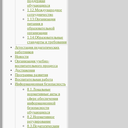
поддержки
обучающихся
1.12.Международное
сотрудничество
1.13.Организация
питания в
образовательной
организации
1.14.Образовательные
стандарты и требования
Аттестация педагогических
работников
Новости
Организация учебно-
воспитательного процесса
Достижения
Программа развития
Воспитательная работа
Информационная безопасность
8.1.Локальные
нормативные акты в
сфере обеспечения
информационной
безопасности
обучающихся
8.2.Нормативное
регулирование
8.3.Педагогическим