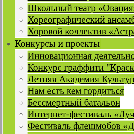
Школьный театр «Овация
Хореографический ансам
Хоровой коллектив «Астр
Конкурсы и проекты
Инновационная деятельн
Конкурс граффити "Краск
Летняя Академия Культу
Нам есть кем гордиться
Бессмертный батальон
Интернет-фестиваль «Лу
Фестиваль флешмобов «Д