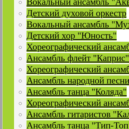
Вокальный ансамбль "Ак
Детский духовой оркестр
Вокальный ансамбль "Му
Детский хор "Юность"
Хореографический ансамб
Ансамбль флейт "Каприс"
Хореографический ансамб
Ансамбль народной песни
Ансамбль танца "Коляда"
Хореографический ансамб
Ансамбль гитаристов "Ка
Ансамбль танца "Тип-Топ