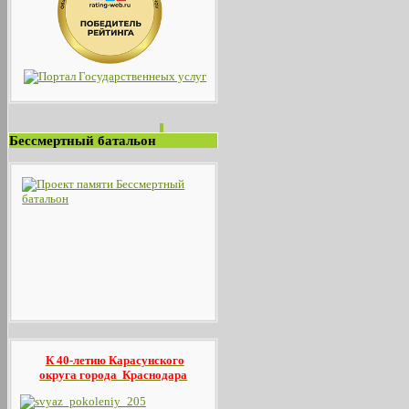
Бессмертный батальон
К 40-летию Карасунского
округа
города Краснодара