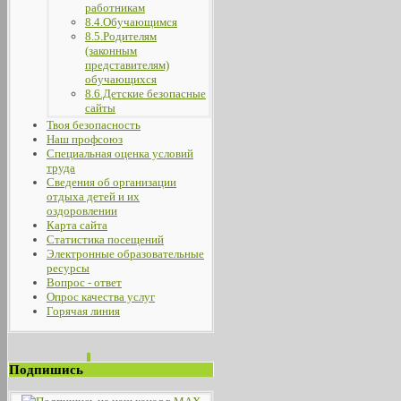
работникам
8.4.Обучающимся
8.5.Родителям
(законным
представителям)
обучающихся
8.6.Детские безопасные
сайты
Твоя безопасность
Наш профсоюз
Специальная оценка условий
труда
Сведения об организации
отдыха детей и их
оздоровлении
Карта сайта
Статистика посещений
Электронные образовательные
ресурсы
Вопрос - ответ
Опрос качества услуг
Горячая линия
Подпишись