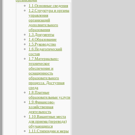
1.1.Основные сведения
1.2.Структура и органы
управления
организаций
дополнительного
образования
1.3.Документы
1.4.Образование
1.5.Руководство
1.6.Педагогический
состав
1.7.Материально-
техническое
обеспечение и
оснащенность
образовательного
процесса. Доступная
среда
1.8.Платные
образовательные услуги
1.9.Финансово-
хозяйственная
деятельность
1.10.Вакантные места
для приема (перевода)
обучающихся
1.11.Стипендии и меры