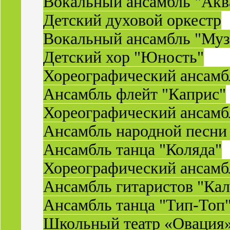
Вокальный ансамбль "Акв
Детский духовой оркестр
Вокальный ансамбль "Муз
Детский хор "Юность"
Хореографический ансамб
Ансамбль флейт "Каприс"
Хореографический ансамбл
Ансамбль народной песни
Ансамбль танца "Коляда"
Хореографический ансамб
Ансамбль гитаристов "Ка
Ансамбль танца "Тип-Топ
Школьный театр «Овация