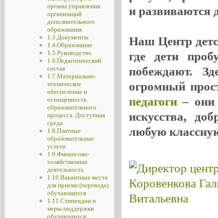
органы управления
и развиваются де
организаций
дополнительного
образования
1.3.Документы
Наш Центр детск
1.4.Образование
1.5.Руководство
где дети проб
1.6.Педагогический
побеждают. Зд
состав
1.7.Материально-
огромный прос
техническое
обеспечение и
педагоги
– они 
оснащенность
образовательного
искусства, до
процесса. Доступная
среда
любую классную
1.8.Платные
образовательные
услуги
1.9.Финансово-
хозяйственная
деятельность
1.10.Вакантные места
для приема (перевода)
обучающихся
1.11.Стипендии и
меры поддержки
обучающихся