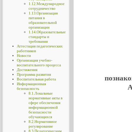
1.12.Международное
сотрудничество
1.13.Организация
питания в
образовательной
организации
1.14.Образовательные
стандарты и
требования
Аттестация педагогических
работников
Новости
Организация учебно-
воспитательного процесса
Достижения
Программа развития
познако
Воспитательная работа
Информационная
А
безопасность
8.1.Локальные
нормативные акты в
сфере обеспечения
информационной
безопасности
обучающихся
8.2.Нормативное
регулирование
8.3.Педагогическим