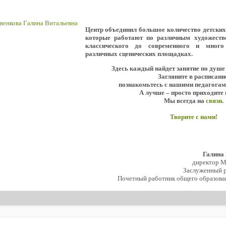
Центр объединил большое количество детски
которые работают по различным художеств
классического до современного и мног
различных сценических площадках.
Здесь каждый найдет занятие по душе
Загляните в расписани
познакомьтесь с нашими педагогам
А лучше – просто приходите 
Мы всегда на
связи
.
Творите с нами!
Галина
директор 
Заслуженный р
Почетный работник общего образова