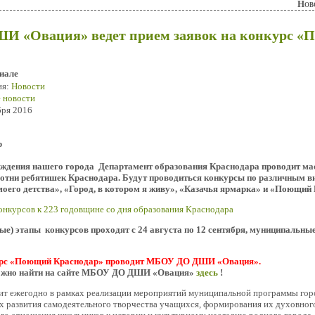
Нов
 «Овация» ведет прием заявок на конкурс «
иале
ия:
Новости
 новости
бря 2016
ждения нашего города Департамент образования Краснодара проводит мас
отни ребятишек Краснодара. Будут проводиться конкурсы по различным в
 моего детства», «Город, в котором я живу», «Казачья ярмарка» и «Поющий
онкурсов к 223 годовщине со дня образования Краснодара
е) этапы конкурсов проходят с 24 августа по 12 сентября, м
униципальные 
рс «Поющий Краснодар» проводит МБОУ ДО ДШИ «Овация».
можно найти на сайте МБОУ ДО ДШИ «Овация»
здесь
!
ит ежегодно в рамках реализации мероприятий муниципальной программы гор
ях развития самодеятельного творчества учащихся, формирования их духовног