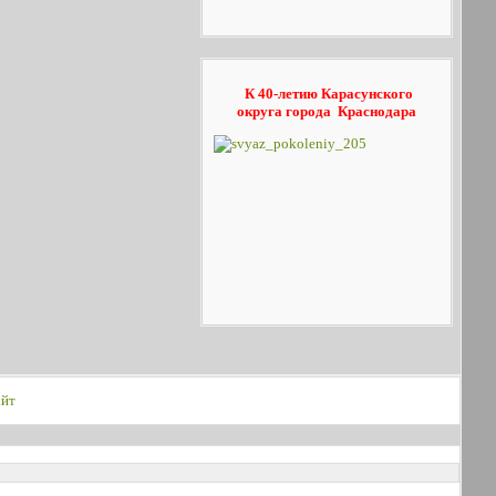
К 40-летию Карасунского
округа
города Краснодара