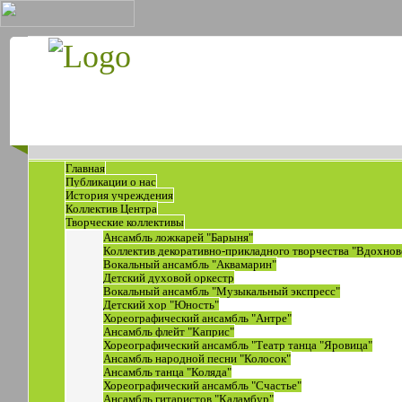
Главная
Публикации о нас
История учреждения
Коллектив Центра
Творческие коллективы
Ансамбль ложкарей "Барыня"
Коллектив декоративно-прикладного творчества "Вдохнов
Вокальный ансамбль "Аквамарин"
Детский духовой оркестр
Вокальный ансамбль "Музыкальный экспресс"
Детский хор "Юность"
Хореографический ансамбль "Антре"
Ансамбль флейт "Каприс"
Хореографический ансамбль "Театр танца "Яровица"
Ансамбль народной песни "Колосок"
Ансамбль танца "Коляда"
Хореографический ансамбль "Счастье"
Ансамбль гитаристов "Каламбур"