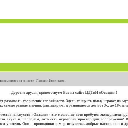
рием заявок на конкурс «Поющий Краснодар»
Дорогие друзья, приветствуем Вас на сайте ЦДТиИ «Овация»!
т развивать творческие способности. Здесь танцуют, поют, играют на м
х самые разные эмоции, фантазируют и развиваются дети от 3-х до 18-ти ле
ества и искусств «Овация» - это место, где дети пробуют, экспериментир
еста скуке и шаблонам, зато есть огромный простор для воображения! 
ем учителя. Они – проводники в мир искусства, добрые наставники и д