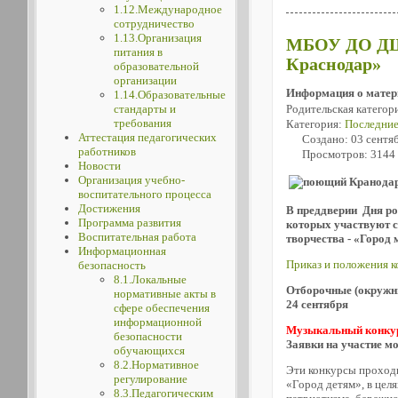
1.12.Международное
сотрудничество
1.13.Организация
МБОУ ДО ДШИ
питания в
Краснодар»
образовательной
организации
Информация о матер
1.14.Образовательные
Родительская категор
стандарты и
требования
Категория:
Последние
Аттестация педагогических
Создано: 03 сентя
работников
Просмотров: 3144
Новости
Организация учебно-
воспитательного процесса
Достижения
В преддверии Дня ро
Программа развития
которых участвуют с
Воспитательная работа
творчества - «Город
Информационная
Приказ и положения к
безопасность
8.1.Локальные
Отборочные (окружны
нормативные акты в
24 сентября
сфере обеспечения
информационной
Музыкальный конку
безопасности
Заявки на участие 
обучающихся
8.2.Нормативное
Эти конкурсы проход
регулирование
«Город детям», в цел
8.3.Педагогическим