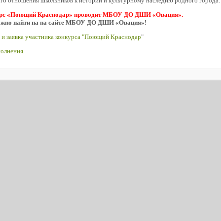
го отношения школьников к истории и культурному наследию родного города.
рс «Поющий Краснодар» проводит МБОУ ДО ДШИ «Овация».
можно найти на на сайте МБОУ ДО ДШИ «Овация»!
 и заявка участника конкурса "Поющий Краснодар
"
аполнения