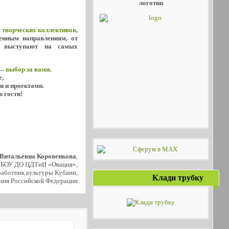
логотип
х
творческих коллективов
,
енным направлениям, от
о выступают на самых
 –
выбор за вами
.
е,
и и проектами.
в гости!
 Витальевна Коровенкова
,
МБОУ ДО ЦДТиИ «Овация»,
аботник культуры Кубани,
Клади трубку
ния Российской Федерации