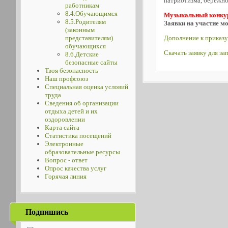
патриотизма, бережно
работникам
8.4.Обучающимся
Музыкальный конку
8.5.Родителям
Заявки на участие 
(законным
Дополнение к приказу
представителям)
обучающихся
Скачать заявку для з
8.6.Детские
безопасные сайты
Твоя безопасность
Наш профсоюз
Специальная оценка условий
труда
Сведения об организации
отдыха детей и их
оздоровлении
Карта сайта
Статистика посещений
Электронные
образовательные ресурсы
Вопрос - ответ
Опрос качества услуг
Горячая линия
Подпишись