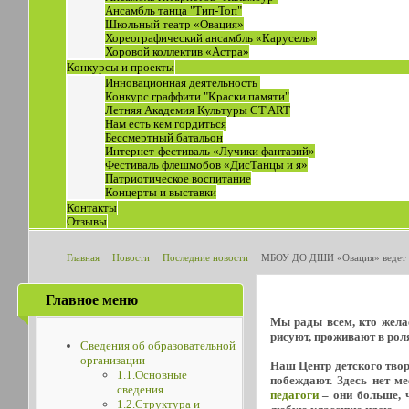
Ансамбль танца "Тип-Топ"
Школьный театр «Овация»
Хореографический ансамбль «Карусель»
Хоровой коллектив «Астра»
Конкурсы и проекты
Инновационная деятельность
Конкурс граффити "Краски памяти"
Летняя Академия Культуры СТ'ART
Нам есть кем гордиться
Бессмертный батальон
Интернет-фестиваль «Лучики фантазий»
Фестиваль флешмобов «ДисТанцы и я»
Патриотическое воспитание
Концерты и выставки
Контакты
Отзывы
Главная
Новости
Последние новости
МБОУ ДО ДШИ «Овация» ведет п
Главное меню
Мы рады всем, кто желае
рисуют, проживают в роля
Сведения об образовательной
организации
Наш Центр детского творч
1.1.Основные
побеждают. Здесь нет м
сведения
педагоги
– они больше, ч
1.2.Структура и