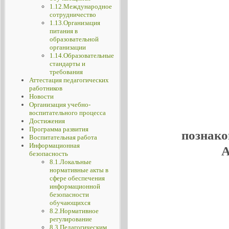
1.12.Международное
сотрудничество
1.13.Организация
питания в
образовательной
организации
1.14.Образовательные
стандарты и
требования
Аттестация педагогических
работников
Новости
Организация учебно-
воспитательного процесса
Достижения
Программа развития
познако
Воспитательная работа
Информационная
А
безопасность
8.1.Локальные
нормативные акты в
сфере обеспечения
информационной
безопасности
обучающихся
8.2.Нормативное
регулирование
8.3.Педагогическим