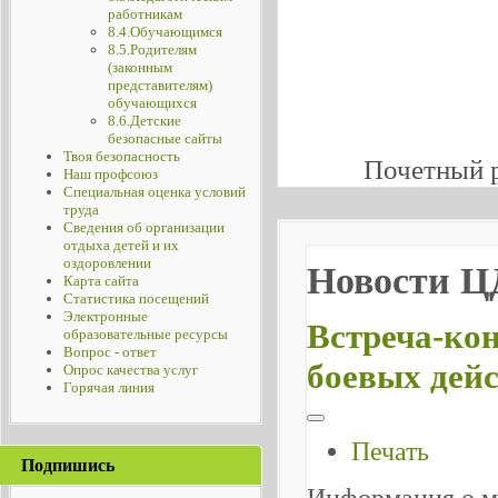
работникам
8.4.Обучающимся
8.5.Родителям
(законным
представителям)
обучающихся
8.6.Детские
безопасные сайты
Твоя безопасность
Почетный 
Наш профсоюз
Специальная оценка условий
труда
Сведения об организации
отдыха детей и их
оздоровлении
Новости 
Карта сайта
Статистика посещений
Электронные
Встреча-кон
образовательные ресурсы
Вопрос - ответ
боевых дей
Опрос качества услуг
Горячая линия
Печать
Подпишись
Информация о м