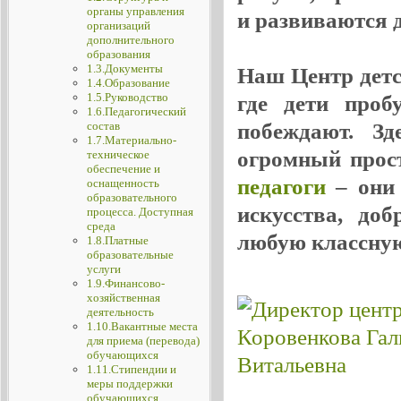
органы управления
и развиваются де
организаций
дополнительного
образования
1.3.Документы
Наш Центр детск
1.4.Образование
1.5.Руководство
где дети проб
1.6.Педагогический
побеждают. Зд
состав
1.7.Материально-
огромный прос
техническое
обеспечение и
педагоги
– они 
оснащенность
образовательного
искусства, до
процесса. Доступная
среда
любую классную
1.8.Платные
образовательные
услуги
1.9.Финансово-
хозяйственная
деятельность
1.10.Вакантные места
для приема (перевода)
обучающихся
1.11.Стипендии и
меры поддержки
обучающихся