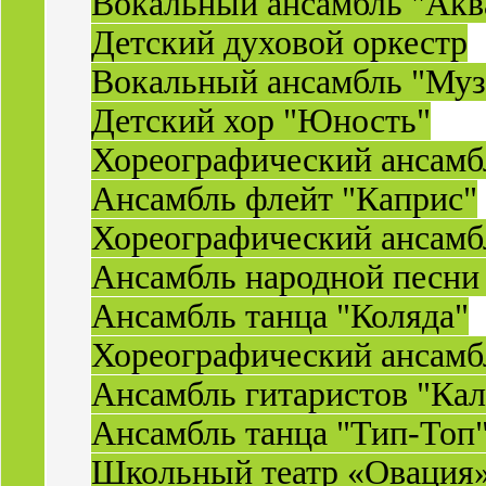
Вокальный ансамбль "Акв
Детский духовой оркестр
Вокальный ансамбль "Муз
Детский хор "Юность"
Хореографический ансамб
Ансамбль флейт "Каприс"
Хореографический ансамбл
Ансамбль народной песни
Ансамбль танца "Коляда"
Хореографический ансамб
Ансамбль гитаристов "Ка
Ансамбль танца "Тип-Топ
Школьный театр «Овация