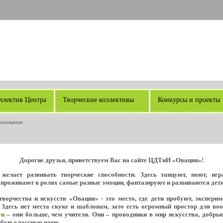
ллектив Центра
Творческие коллективы
Конкурсы и проекты
разовании
Дорогие друзья, приветствуем Вас на сайте ЦДТиИ «Овация»!
желает развивать творческие способности. Здесь танцуют, поют, иг
 проживают в ролях самые разные эмоции, фантазируют и развиваются дети о
ворчества и искусств «Овация» - это место, где дети пробуют, экспери
 Здесь нет места скуке и шаблонам, зато есть огромный простор для во
ги
– они больше, чем учителя. Они – проводники в мир искусства, добрые
юбую классную идею.