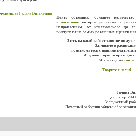
Центр объединил большое количеств
коллективов
, которые работают по разл
направлениям, от классического до с
выступают на самых различных сценически
Здесь каждый найдет занятие по душе
Загляните в расписани
познакомьтесь с нашими педагогам
А лучше – просто приходите 
Мы всегда на
связи
.
Творите с нами!
Галина Ви
директор МБО
Заслуженный рабо
Почетный работник общего образования