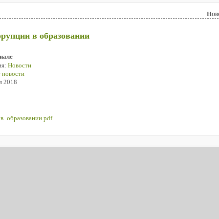
Нов
рупции в образовании
иале
ия:
Новости
 новости
я 2018
в_образовании.pdf