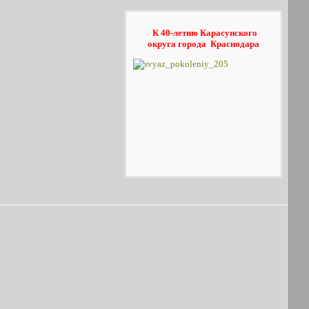
К 40-летию Карасунского
округа
города Краснодара