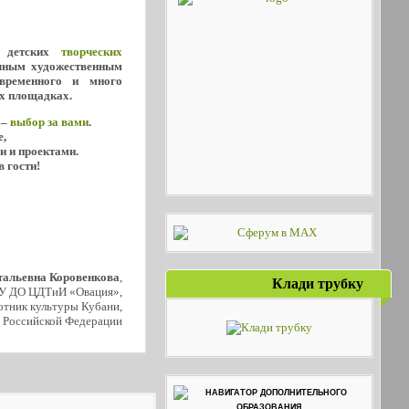
о детских
творческих
ичным художественным
овременного и много
х площадках.
 –
выбор за вами
.
е,
и и проектами.
в гости!
тальевна Коровенкова
,
Клади трубку
У ДО ЦДТиИ «Овация»,
тник культуры Кубани,
 Российской Федерации