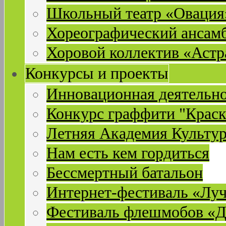
Школьный театр «Овация
Хореографический ансам
Хоровой коллектив «Астр
Конкурсы и проекты
Инновационная деятельн
Конкурс граффити "Краск
Летняя Академия Культу
Нам есть кем гордиться
Бессмертный батальон
Интернет-фестиваль «Лу
Фестиваль флешмобов «Д