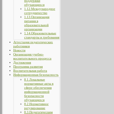
поддержки
обучающихся
1.12.Международное
сотрудничество
1.13.Организация
питания в
образовательной
организации
1.14.Образовательные
стандарты и требования
Аттестация педагогических
работников
Новости
Организация учебно-
воспитательного процесса
Достижения
Программа развития
Воспитательная работа
Информационная безопасность
8.1.Локальные
нормативные акты в
сфере обеспечения
информационной
безопасности
обучающихся
8.2.Нормативное
регулирование
8.3.Педагогическим