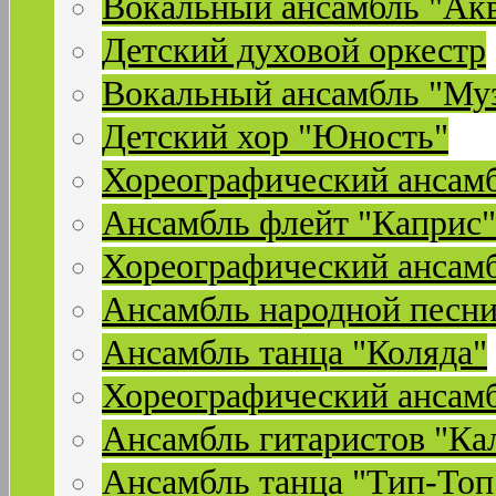
Вокальный ансамбль "Ак
Детский духовой оркестр
Вокальный ансамбль "Му
Детский хор "Юность"
Хореографический ансамб
Ансамбль флейт "Каприс"
Хореографический ансамб
Ансамбль народной песни
Ансамбль танца "Коляда"
Хореографический ансамб
Ансамбль гитаристов "Ка
Ансамбль танца "Тип-Топ