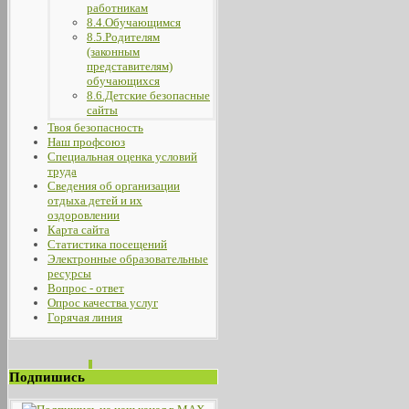
работникам
8.4.Обучающимся
8.5.Родителям
(законным
представителям)
обучающихся
8.6.Детские безопасные
сайты
Твоя безопасность
Наш профсоюз
Специальная оценка условий
труда
Сведения об организации
отдыха детей и их
оздоровлении
Карта сайта
Статистика посещений
Электронные образовательные
ресурсы
Вопрос - ответ
Опрос качества услуг
Горячая линия
Подпишись