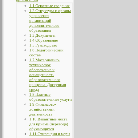
1.1.Основные сведения
1.2.Структура и органы
управления
организаций
дополнительного
образования
1.3.Документы
1.4.Образование
1.5.Руководство
1.6.Педагогический
состав
1.7.Материально-
техническое
обеспечение и
оснащенность
образовательного
процесса. Доступная
среда
1.8.Платные
образовательные услуги
1.9.Финансово-
хозяйственная
деятельность
1.10.Вакантные места
для приема (перевода)
обучающихся
1.11.Стипендии и меры