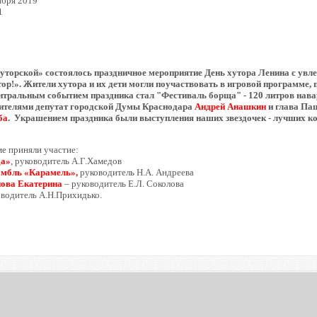
ября 2019
1
«Хуторской» состоялось праздничное мероприятие День хутора Ленина с ув
р!». Жители хутора и их дети могли поучаствовать в игровой программе, 
нтральным событием праздника стал "Фестиваль борща" - 120 литров нав
жителями депутат городской Думы Краснодара
Андрей Анашкин
и глава Па
ба
. Украшением праздника были выступления наших звездочек - лучших ко
е приняли участие:
да»
, руководитель А.Г.Хамедов
амбль «Карамель»,
руководитель Н.А. Андреева
нова Екатерина
– руководитель Е.Л. Соколова
оводитель А.Н.Прихидько.