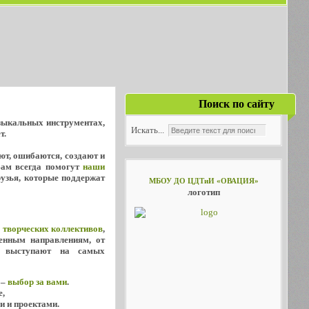
Поиск по сайту
узыкальных инструментах,
Искать...
т.
уют, ошибаются, создают и
Вам всегда помогут
наши
рузья, которые поддержат
МБОУ ДО ЦДТиИ «ОВАЦИЯ»
логотип
х
творческих коллективов
,
енным направлениям, от
о выступают на самых
 –
выбор за вами
.
е,
и и проектами.