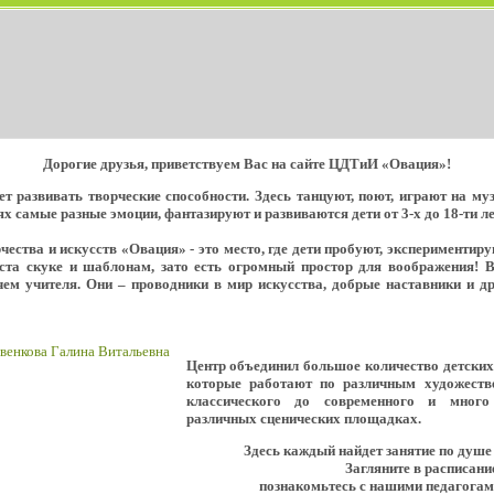
Дорогие друзья, приветствуем Вас на сайте ЦДТиИ «Овация»!
т развивать творческие способности. Здесь танцуют, поют, играют на м
х самые разные эмоции, фантазируют и развиваются дети от 3-х до 18-ти ле
ества и искусств «Овация» - это место, где дети пробуют, экспериментир
еста скуке и шаблонам, зато есть огромный простор для воображения! 
ем учителя. Они – проводники в мир искусства, добрые наставники и д
Центр объединил большое количество детски
которые работают по различным художеств
классического до современного и мног
различных сценических площадках.
Здесь каждый найдет занятие по душе
Загляните в расписани
познакомьтесь с нашими педагогам