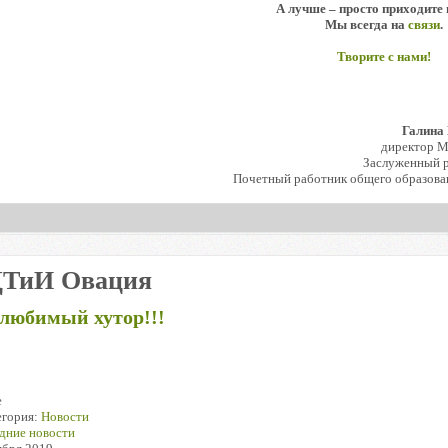
А лучше – просто приходите 
Мы всегда на
связи
.
Творите с нами!
Галина
директор 
Заслуженный р
Почетный работник общего образова
ДТиИ Овация
 любимый хутор!!!
е
егория:
Новости
дние новости