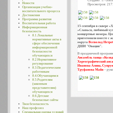
Создано: 17 сент
Новости
Просмотров: 217
Организация учебно-
воспитательного процесса
Достижения
Программа развития
Воспитательная работа
15 сентября в сквере 
Информационная
«Славься, любимый хуто
безопасность
концертные номера. Це
8.1.Локальные
приготовили вместе с 
нормативные акты в
округа
Всеволод Нетре
сфере обеспечения
ДШИ "Овация".
информационной
безопасности
В праздничной программ
обучающихся
Ансамбль танца «Коля
8.2.Нормативное
Хореографический анс
регулирование
Иванова Алина, Супру
8.3.Педагогическим
Труфанова Майя
– рук
работникам
8.4.Обучающимся
8.5.Родителям
(законным
представителям)
обучающихся
8.6.Детские
безопасные сайты
Твоя безопасность
Наш профсоюз
Специальная оценка условий