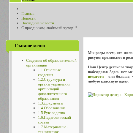
Главная
Новости
Последние новости
С праздником, любимый хутор!!!
Главное меню
Мы рады всем, кто желае
рисуют, проживают в роля
Сведения об образовательной
организации
Наш Центр детского творч
1.1.Основные
побеждают. Здесь нет м
сведения
педагоги
– они больше, ч
1.2.Структура и
любую классную идею.
органы управления
организаций
дополнительного
образования
1.3.Документы
1.4.Образование
1.5.Руководство
1.6.Педагогический
состав
1.7.Материально-
техническое