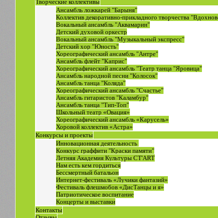
Творческие коллективы
Ансамбль ложкарей "Барыня"
Коллектив декоративно-прикладного творчества "Вдохнов
Вокальный ансамбль "Аквамарин"
Детский духовой оркестр
Вокальный ансамбль "Музыкальный экспресс"
Детский хор "Юность"
Хореографический ансамбль "Антре"
Ансамбль флейт "Каприс"
Хореографический ансамбль "Театр танца "Яровица"
Ансамбль народной песни "Колосок"
Ансамбль танца "Коляда"
Хореографический ансамбль "Счастье"
Ансамбль гитаристов "Каламбур"
Ансамбль танца "Тип-Топ"
Школьный театр «Овация»
Хореографический ансамбль «Карусель»
Хоровой коллектив «Астра»
Конкурсы и проекты
Инновационная деятельность
Конкурс граффити "Краски памяти"
Летняя Академия Культуры СТ'ART
Нам есть кем гордиться
Бессмертный батальон
Интернет-фестиваль «Лучики фантазий»
Фестиваль флешмобов «ДисТанцы и я»
Патриотическое воспитание
Концерты и выставки
Контакты
Отзывы