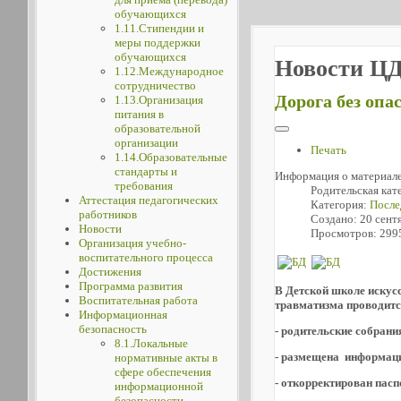
обучающихся
1.11.Стипендии и
меры поддержки
обучающихся
Новости Ц
1.12.Международное
сотрудничество
Дорога без опа
1.13.Организация
питания в
образовательной
организации
Печать
1.14.Образовательные
стандарты и
Информация о материал
требования
Родительская кат
Аттестация педагогических
Категория:
После
работников
Создано: 20 сент
Новости
Просмотров: 299
Организация учебно-
воспитательного процесса
Достижения
Программа развития
В Детской школе искусс
Воспитательная работа
травматизма проводитс
Информационная
безопасность
- родительские собрани
8.1.Локальные
- размещена информаци
нормативные акты в
сфере обеспечения
- откорректирован пас
информационной
безопасности