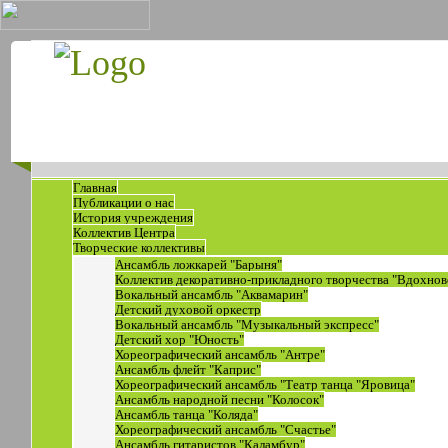
Главная
Публикации о нас
История учреждения
Коллектив Центра
Творческие коллективы
Ансамбль ложкарей "Барыня"
Коллектив декоративно-прикладного творчества "Вдохнов
Вокальный ансамбль "Аквамарин"
Детский духовой оркестр
Вокальный ансамбль "Музыкальный экспресс"
Детский хор "Юность"
Хореографический ансамбль "Антре"
Ансамбль флейт "Каприс"
Хореографический ансамбль "Театр танца "Яровица"
Ансамбль народной песни "Колосок"
Ансамбль танца "Коляда"
Хореографический ансамбль "Счастье"
Ансамбль гитаристов "Каламбур"