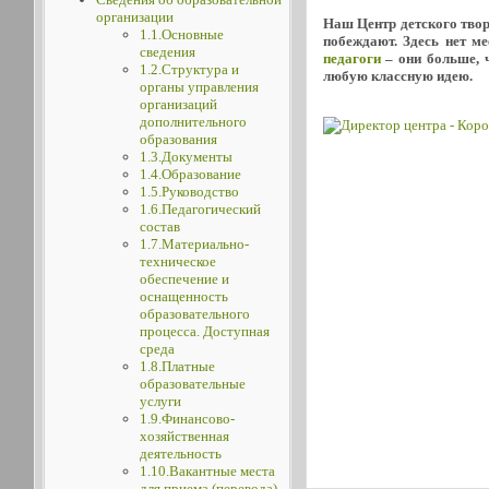
организации
Наш Центр детского творч
1.1.Основные
побеждают. Здесь нет м
сведения
педагоги
– они больше, ч
1.2.Структура и
любую классную идею.
органы управления
организаций
дополнительного
образования
1.3.Документы
1.4.Образование
1.5.Руководство
1.6.Педагогический
состав
1.7.Материально-
техническое
обеспечение и
оснащенность
образовательного
процесса. Доступная
среда
1.8.Платные
образовательные
услуги
1.9.Финансово-
хозяйственная
деятельность
1.10.Вакантные места
для приема (перевода)