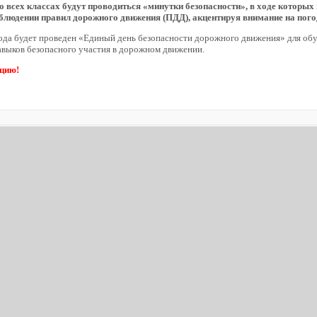
во всех классах будут проводиться «минутки безопасности», в ходе которы
облюдении правил дорожного движения (ПДД), акцентируя внимание на пог
ода будет проведен «Единый день безопасности дорожного движения» для обу
авыков безопасного участия в дорожном движении.
цию!