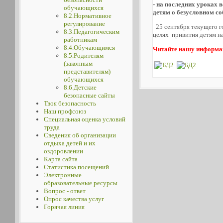
- на последних уроках 
обучающихся
детям о безусловном с
8.2.Нормативное
регулирование
25 сентября текущего г
8.3.Педагогическим
целях привития детям н
работникам
8.4.Обучающимся
Читайте нашу информа
8.5.Родителям
(законным
представителям)
обучающихся
8.6.Детские
безопасные сайты
Твоя безопасность
Наш профсоюз
Специальная оценка условий
труда
Сведения об организации
отдыха детей и их
оздоровлении
Карта сайта
Статистика посещений
Электронные
образовательные ресурсы
Вопрос - ответ
Опрос качества услуг
Горячая линия