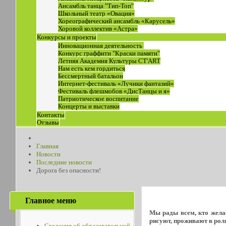
Ансамбль танца "Тип-Топ"
Школьный театр «Овация»
Хореографический ансамбль «Карусель»
Хоровой коллектив «Астра»
Конкурсы и проекты
Инновационная деятельность
Конкурс граффити "Краски памяти"
Летняя Академия Культуры СТ'ART
Нам есть кем гордиться
Бессмертный батальон
Интернет-фестиваль «Лучики фантазий»
Фестиваль флешмобов «ДисТанцы и я»
Патриотическое воспитание
Концерты и выставки
Контакты
Отзывы
Главная
Новости
Последние новости
Дорога без опасности!
Главное меню
Мы рады всем, кто желае
рисуют, проживают в роля
Сведения об образовательной