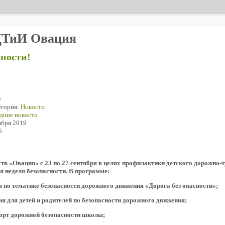
ДТиИ Овация
сности!
е
егория:
Новости
дние новости
ября 2019
5
тв «Овация» с 23 по 27 сентября в целях профилактики детского дорожно-
я неделя безопасности. В программе:
я по тематике безопасности дорожного движения «Дорога без опасности»;
я для детей и родителей по безопасности дорожного движения;
порт дорожной безопасности школы;