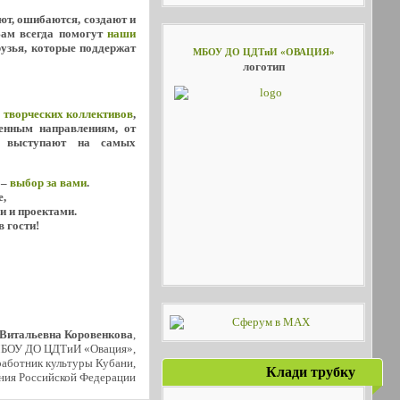
уют, ошибаются, создают и
Вам всегда помогут
наши
рузья, которые поддержат
МБОУ ДО ЦДТиИ «ОВАЦИЯ»
логотип
х
творческих коллективов
,
енным направлениям, от
о выступают на самых
 –
выбор за вами
.
е,
и и проектами.
в гости!
 Витальевна Коровенкова
,
МБОУ ДО ЦДТиИ «Овация»,
аботник культуры Кубани,
Клади трубку
ния Российской Федерации