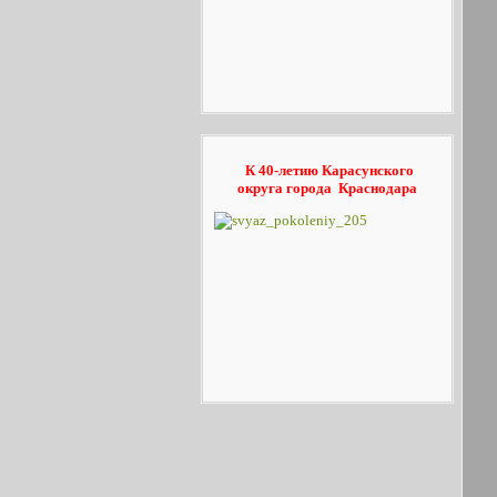
К 40-летию Карасунского
округа
города Краснодара