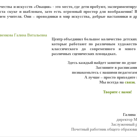
ества и искусств «Овация» - это место, где дети пробуют, экспериментир
еста скуке и шаблонам, зато есть огромный простор для воображения! 
ем учителя. Они – проводники в мир искусства, добрые наставники и д
Центр объединил большое количество детски
которые работают по различным художеств
классического до современного и мног
различных сценических площадках.
Здесь каждый найдет занятие по душе
Загляните в расписани
познакомьтесь с нашими педагогам
А лучше – просто приходите 
Мы всегда на
связи
.
Творите с нами!
Галина
директор 
Заслуженный р
Почетный работник общего образова