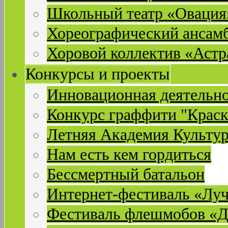
Школьный театр «Овация
Хореографический ансам
Хоровой коллектив «Астр
Конкурсы и проекты
Инновационная деятельн
Конкурс граффити "Краск
Летняя Академия Культу
Нам есть кем гордиться
Бессмертный батальон
Интернет-фестиваль «Лу
Фестиваль флешмобов «Д