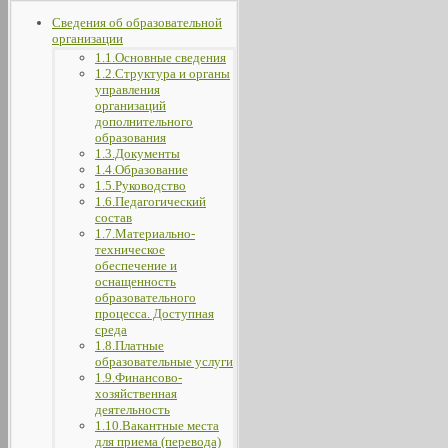
Сведения об образовательной
организации
1.1.Основные сведения
1.2.Структура и органы
управления
организаций
дополнительного
образования
1.3.Документы
1.4.Образование
1.5.Руководство
1.6.Педагогический
состав
1.7.Материально-
техническое
обеспечение и
оснащенность
образовательного
процесса. Доступная
среда
1.8.Платные
образовательные услуги
1.9.Финансово-
хозяйственная
деятельность
1.10.Вакантные места
для приема (перевода)