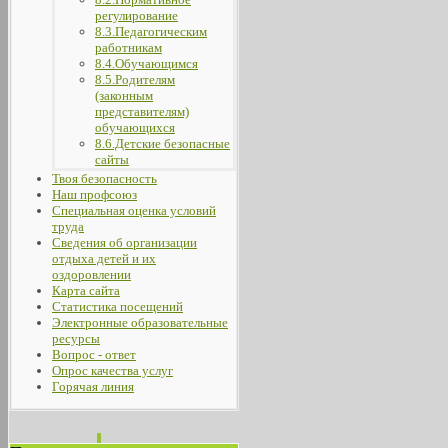
регулирование
8.3.Педагогическим
работникам
8.4.Обучающимся
8.5.Родителям
(законным
представителям)
обучающихся
8.6.Детские безопасные
сайты
Твоя безопасность
Наш профсоюз
Специальная оценка условий
труда
Сведения об организации
отдыха детей и их
оздоровлении
Карта сайта
Статистика посещений
Электронные образовательные
ресурсы
Вопрос - ответ
Опрос качества услуг
Горячая линия