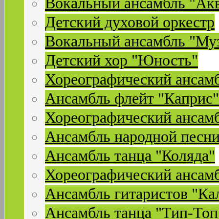
Вокальный ансамбль "Ак
Детский духовой оркестр
Вокальный ансамбль "Му
Детский хор "Юность"
Хореографический ансамб
Ансамбль флейт "Каприс"
Хореографический ансамб
Ансамбль народной песни
Ансамбль танца "Коляда"
Хореографический ансамб
Ансамбль гитаристов "Ка
Ансамбль танца "Тип-Топ