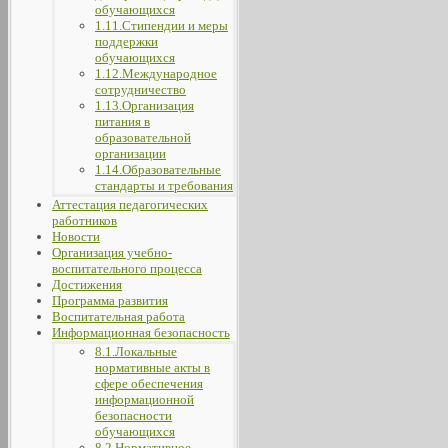
обучающихся
1.11.Стипендии и меры
поддержки
обучающихся
1.12.Международное
сотрудничество
1.13.Организация
питания в
образовательной
организации
1.14.Образовательные
стандарты и требования
Аттестация педагогических
работников
Новости
Организация учебно-
воспитательного процесса
Достижения
Программа развития
Воспитательная работа
Информационная безопасность
8.1.Локальные
нормативные акты в
сфере обеспечения
информационной
безопасности
обучающихся
8.2.Нормативное