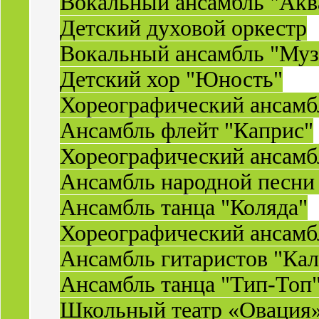
Вокальный ансамбль "Акв
Детский духовой оркестр
Вокальный ансамбль "Муз
Детский хор "Юность"
Хореографический ансамб
Ансамбль флейт "Каприс"
Хореографический ансамбл
Ансамбль народной песни
Ансамбль танца "Коляда"
Хореографический ансамб
Ансамбль гитаристов "Ка
Ансамбль танца "Тип-Топ
Школьный театр «Овация