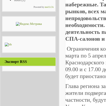
0000
(1)
набережные. Та
Powered by
mod LCA
рынков, всех м
непродовольст
необходимости.
деятельность п
СПА-салонов и 
Ограничения кос
марта по 5 апре
Краснодарского к
Экспорт RSS
09.00 и с 17.00 
будет приостано
Глава региона з
жители подверга
частности, буду