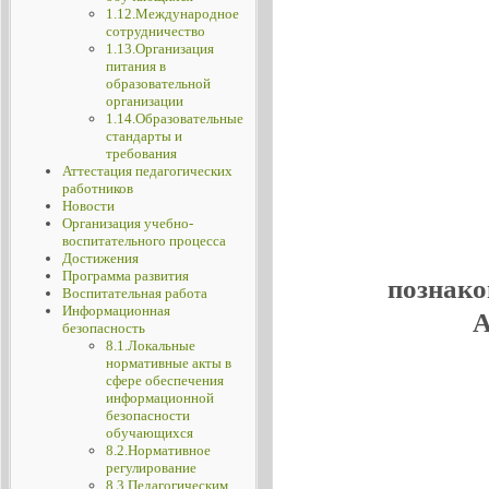
1.12.Международное
сотрудничество
1.13.Организация
питания в
образовательной
организации
1.14.Образовательные
стандарты и
требования
Аттестация педагогических
работников
Новости
Организация учебно-
воспитательного процесса
Достижения
Программа развития
познако
Воспитательная работа
Информационная
А
безопасность
8.1.Локальные
нормативные акты в
сфере обеспечения
информационной
безопасности
обучающихся
8.2.Нормативное
регулирование
8.3.Педагогическим