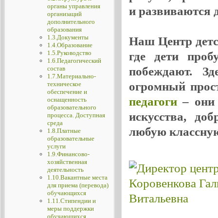
органы управления
и развиваются де
организаций
дополнительного
образования
1.3.Документы
Наш Центр детск
1.4.Образование
1.5.Руководство
где дети проб
1.6.Педагогический
побеждают. Зд
состав
1.7.Материально-
огромный прос
техническое
обеспечение и
педагоги
– они 
оснащенность
образовательного
искусства, до
процесса. Доступная
среда
любую классную
1.8.Платные
образовательные
услуги
1.9.Финансово-
хозяйственная
деятельность
1.10.Вакантные места
для приема (перевода)
обучающихся
1.11.Стипендии и
меры поддержки
обучающихся