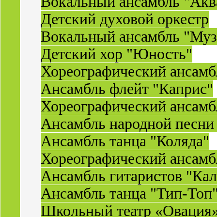
Вокальный ансамбль "Акв
Детский духовой оркестр
Вокальный ансамбль "Муз
Детский хор "Юность"
Хореографический ансамб
Ансамбль флейт "Каприс"
Хореографический ансамбл
Ансамбль народной песни
Ансамбль танца "Коляда"
Хореографический ансамб
Ансамбль гитаристов "Ка
Ансамбль танца "Тип-Топ
Школьный театр «Овация