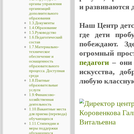
органы управления
и развиваются де
организаций
дополнительного
образования
1.3.Документы
Наш Центр детск
1.4.Образование
1.5.Руководство
где дети проб
1.6.Педагогический
побеждают. Зд
состав
1.7.Материально-
огромный прос
техническое
обеспечение и
педагоги
– они 
оснащенность
образовательного
искусства, до
процесса. Доступная
среда
любую классную
1.8.Платные
образовательные
услуги
1.9.Финансово-
хозяйственная
деятельность
1.10.Вакантные места
для приема (перевода)
обучающихся
1.11.Стипендии и
меры поддержки
обучающихся