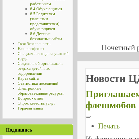
работникам
8.4.Обучающимся
8.5.Родителям
(законным
представителям)
обучающихся
8.6.Детские
безопасные сайты
Твоя безопасность
Почетный 
Наш профсоюз
Специальная оценка условий
труда
Сведения об организации
отдыха детей и их
оздоровлении
Новости 
Карта сайта
Статистика посещений
Электронные
Приглашаем
образовательные ресурсы
Вопрос - ответ
флешмобов 
Опрос качества услуг
Горячая линия
Печать
Подпишись
Информация о м