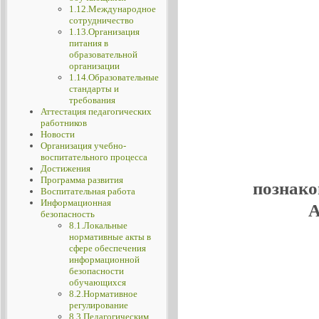
1.12.Международное
сотрудничество
1.13.Организация
питания в
образовательной
организации
1.14.Образовательные
стандарты и
требования
Аттестация педагогических
работников
Новости
Организация учебно-
воспитательного процесса
Достижения
Программа развития
познако
Воспитательная работа
Информационная
А
безопасность
8.1.Локальные
нормативные акты в
сфере обеспечения
информационной
безопасности
обучающихся
8.2.Нормативное
регулирование
8.3.Педагогическим