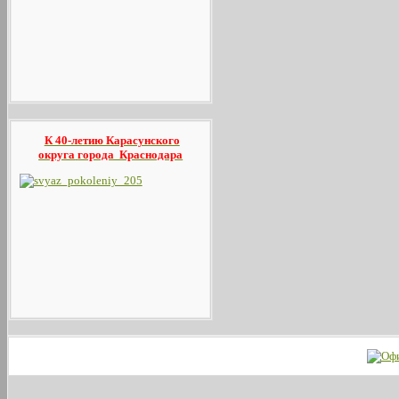
К 40-летию Карасунского
округа
города Краснодара