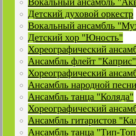
Вокальный ансамбль "Ак
Детский духовой оркестр
Вокальный ансамбль "Му
Детский хор "Юность"
Хореографический ансамб
Ансамбль флейт "Каприс"
Хореографический ансамб
Ансамбль народной песни
Ансамбль танца "Коляда"
Хореографический ансамб
Ансамбль гитаристов "Ка
Ансамбль танца "Тип-Топ