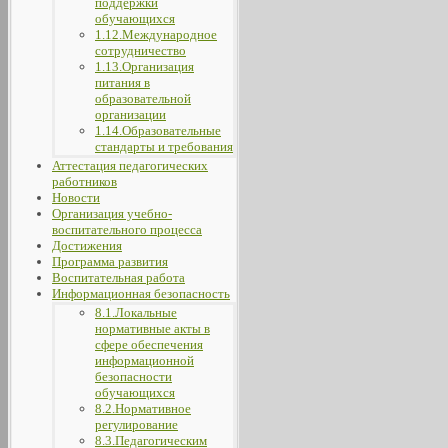
поддержки
обучающихся
1.12.Международное
сотрудничество
1.13.Организация
питания в
образовательной
организации
1.14.Образовательные
стандарты и требования
Аттестация педагогических
работников
Новости
Организация учебно-
воспитательного процесса
Достижения
Программа развития
Воспитательная работа
Информационная безопасность
8.1.Локальные
нормативные акты в
сфере обеспечения
информационной
безопасности
обучающихся
8.2.Нормативное
регулирование
8.3.Педагогическим