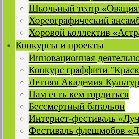
Школьный театр «Овация
Хореографический ансам
Хоровой коллектив «Астр
Конкурсы и проекты
Инновационная деятельн
Конкурс граффити "Краск
Летняя Академия Культу
Нам есть кем гордиться
Бессмертный батальон
Интернет-фестиваль «Лу
Фестиваль флешмобов «Д