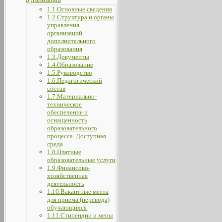
1.1.Основные сведения
1.2.Структура и органы
управления
организаций
дополнительного
образования
1.3.Документы
1.4.Образование
1.5.Руководство
1.6.Педагогический
состав
1.7.Материально-
техническое
обеспечение и
оснащенность
образовательного
процесса. Доступная
среда
1.8.Платные
образовательные услуги
1.9.Финансово-
хозяйственная
деятельность
1.10.Вакантные места
для приема (перевода)
обучающихся
1.11.Стипендии и меры