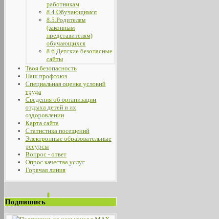
работникам
8.4.Обучающимся
8.5.Родителям
(законным
представителям)
обучающихся
8.6.Детские безопасные
сайты
Твоя безопасность
Наш профсоюз
Специальная оценка условий
труда
Сведения об организации
отдыха детей и их
оздоровлении
Карта сайта
Статистика посещений
Электронные образовательные
ресурсы
Вопрос - ответ
Опрос качества услуг
Горячая линия
Подпишись