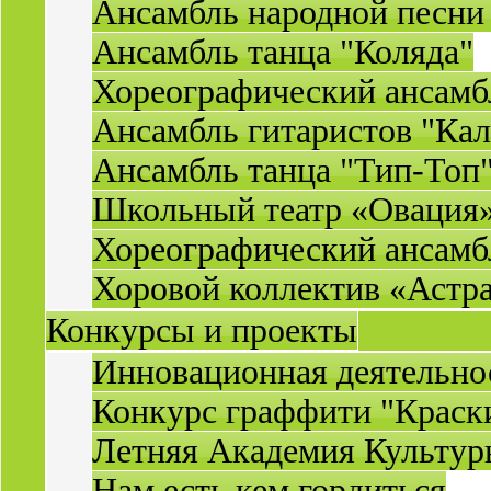
Ансамбль народной песни
Ансамбль танца "Коляда"
Хореографический ансамб
Ансамбль гитаристов "Ка
Ансамбль танца "Тип-Топ
Школьный театр «Овация
Хореографический ансамб
Хоровой коллектив «Астр
Конкурсы и проекты
Инновационная деятельн
Конкурс граффити "Краск
Летняя Академия Культу
Нам есть кем гордиться