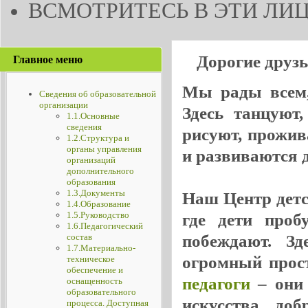
ВСМОТРИТЕСЬ В ЭТИ ЛИЦА
Дорогие друз
Главное меню
Мы рады всем, 
Сведения об образовательной
организации
Здесь танцуют
1.1.Основные
сведения
рисуют, прожив
1.2.Структура и
органы управления
и развиваются де
организаций
дополнительного
образования
1.3.Документы
Наш Центр детск
1.4.Образование
1.5.Руководство
где дети проб
1.6.Педагогический
побеждают. Зд
состав
1.7.Материально-
огромный прос
техническое
обеспечение и
педагоги
– они 
оснащенность
образовательного
искусства, до
процесса. Доступная