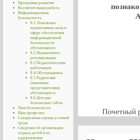
Программа развития
познако
Воспитательная работа
Информационная
А
безопасность
8.1.Локальные
нормативные акты в
сфере обеспечения
информационной
безопасности
обучающихся
8.2.Нормативное
регулирование
8.3.Педагогическим
работникам
8.4.Обучающимся
8.5.Родителям
(законным
представителям)
обучающихся
8.6.Детские
безопасные сайты
Твоя безопасность
Почетный 
Наш профсоюз
Специальная оценка условий
труда
Сведения об организации
отдыха детей и их
оздоровлении