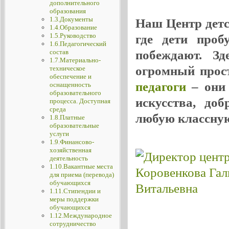
дополнительного
образования
1.3.Документы
Наш Центр детск
1.4.Образование
1.5.Руководство
где дети проб
1.6.Педагогический
побеждают. Зд
состав
1.7.Материально-
огромный прос
техническое
обеспечение и
педагоги
– они 
оснащенность
образовательного
искусства, до
процесса. Доступная
среда
любую классную
1.8.Платные
образовательные
услуги
1.9.Финансово-
хозяйственная
деятельность
1.10.Вакантные места
для приема (перевода)
обучающихся
1.11.Стипендии и
меры поддержки
обучающихся
1.12.Международное
сотрудничество