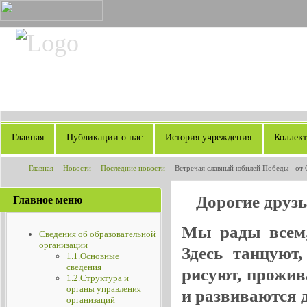
Главная
Публикации о нас
История учреждения
Коллек
Главная
Новости
Последние новости
Встречая славный юбилей Победы - от
«Вдохновение»
Дорогие друз
Главное меню
Мы рады всем, 
Сведения об образовательной
организации
Здесь танцуют
1.1.Основные
сведения
рисуют, прожив
1.2.Структура и
органы управления
и развиваются де
организаций