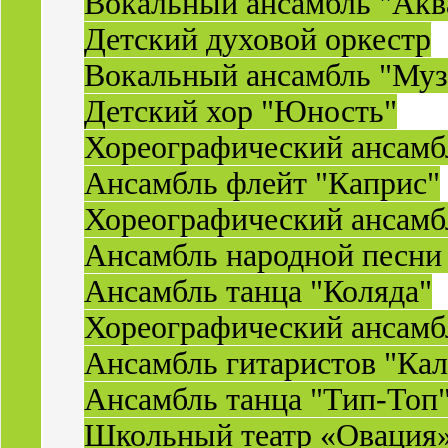
Вокальный ансамбль "Акв
Детский духовой оркестр
Вокальный ансамбль "Муз
Детский хор "Юность"
Хореографический ансамб
Ансамбль флейт "Каприс"
Хореографический ансамбл
Ансамбль народной песни
Ансамбль танца "Коляда"
Хореографический ансамб
Ансамбль гитаристов "Ка
Ансамбль танца "Тип-Топ
Школьный театр «Овация