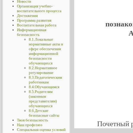
Новости
Организация учебно-
воспитательного процесса
Достижения
Программа развития
познако
Воспитательная работа
Информационная
А
безопасность
8.1.Локальные
нормативные акты в
сфере обеспечения
информационной
безопасности
обучающихся
8.2.Нормативное
регулирование
8.3.Педагогическим
работникам
8.4.Обучающимся
8.5.Родителям
(законным
представителям)
обучающихся
8.6.Детские
безопасные сайты
Твоя безопасность
Почетный 
Наш профсоюз
Специальная оценка условий