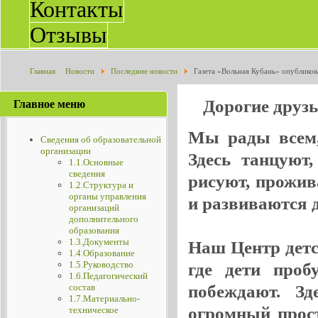
Контакты
Отзывы
Главная
Новости
Последние новости
Газета «Вольная Кубань» опублико
"Овация" ансамбле ложкарей "Барыня"
Дорогие друз
Главное меню
Мы рады всем, 
Сведения об образовательной
организации
Здесь танцуют
1.1.Основные
сведения
рисуют, прожив
1.2.Структура и
органы управления
и развиваются де
организаций
дополнительного
образования
1.3.Документы
Наш Центр детск
1.4.Образование
1.5.Руководство
где дети проб
1.6.Педагогический
побеждают. Зд
состав
1.7.Материально-
огромный прос
техническое