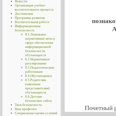
Новости
Организация учебно-
воспитательного процесса
Достижения
Программа развития
познако
Воспитательная работа
Информационная
А
безопасность
8.1.Локальные
нормативные акты в
сфере обеспечения
информационной
безопасности
обучающихся
8.2.Нормативное
регулирование
8.3.Педагогическим
работникам
8.4.Обучающимся
8.5.Родителям
(законным
представителям)
обучающихся
8.6.Детские
безопасные сайты
Твоя безопасность
Почетный 
Наш профсоюз
Специальная оценка условий