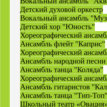
Вокальный ансамбль "Акв
Детский духовой оркестр
Вокальный ансамбль "Муз
Детский хор "Юность"
Хореографический ансамб
Ансамбль флейт "Каприс"
Хореографический ансамбл
Ансамбль народной песни
Ансамбль танца "Коляда"
Хореографический ансамб
Ансамбль гитаристов "Ка
Ансамбль танца "Тип-Топ
Школьный театр «Овация