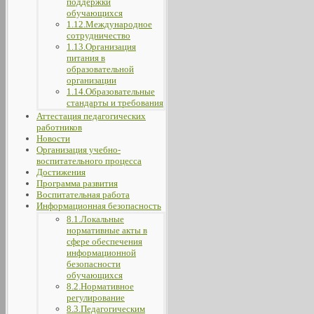
поддержки
обучающихся
1.12.Международное
сотрудничество
1.13.Организация
питания в
образовательной
организации
1.14.Образовательные
стандарты и требования
Аттестация педагогических
работников
Новости
Организация учебно-
воспитательного процесса
Достижения
Программа развития
Воспитательная работа
Информационная безопасность
8.1.Локальные
нормативные акты в
сфере обеспечения
информационной
безопасности
обучающихся
8.2.Нормативное
регулирование
8.3.Педагогическим