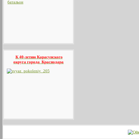
К 40-летию Карасунского
округа
города Краснодара