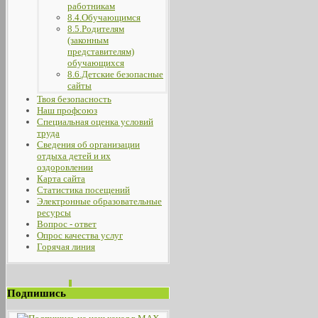
работникам
8.4.Обучающимся
8.5.Родителям
(законным
представителям)
обучающихся
8.6.Детские безопасные
сайты
Твоя безопасность
Наш профсоюз
Специальная оценка условий
труда
Сведения об организации
отдыха детей и их
оздоровлении
Карта сайта
Статистика посещений
Электронные образовательные
ресурсы
Вопрос - ответ
Опрос качества услуг
Горячая линия
Подпишись