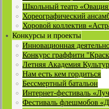
Школьный театр «Овация
Хореографический ансам
Хоровой коллектив «Астр
Конкурсы и проекты
Инновационная деятельн
Конкурс граффити "Краск
Летняя Академия Культу
Нам есть кем гордиться
Бессмертный батальон
Интернет-фестиваль «Лу
Фестиваль флешмобов «Д