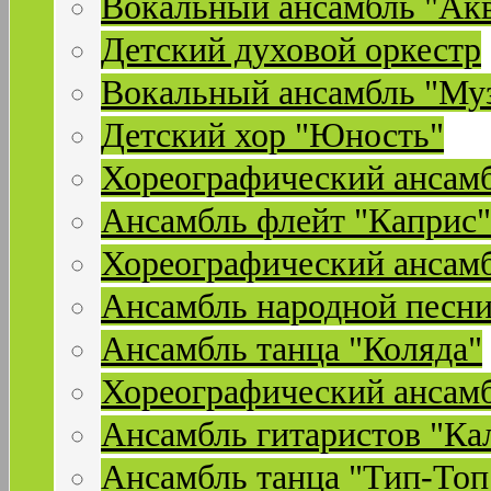
Вокальный ансамбль "Ак
Детский духовой оркестр
Вокальный ансамбль "Му
Детский хор "Юность"
Хореографический ансамб
Ансамбль флейт "Каприс"
Хореографический ансамб
Ансамбль народной песни
Ансамбль танца "Коляда"
Хореографический ансамб
Ансамбль гитаристов "Ка
Ансамбль танца "Тип-Топ