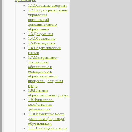
1.1.Основные сведения
1.2.Структура и органы
управления
организаций
дополнительного
образования
1.3.Документы
1.4.Образование
1.5.Руководство
1.6.Педагогический
состав
1.7.Материально-
техническое
обеспечение и
оснащенность
образовательного
процесса. Доступная
среда
1.8.Платные
образовательные услуги
1.9.Финансово-
хозяйственная
деятельность
1.10.Вакантные места
для приема (перевода)
обучающихся
1.11.Стипендии и меры