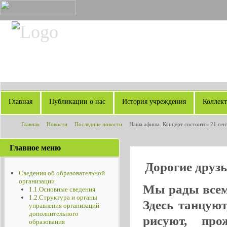
Главная
Публикации о нас
История учреждения
Коллек
Главная
Новости
Последние новости
Наша афиша. Концерт состоится 21 сен
Главное меню
Дорогие друзь
Сведения об образовательной
организации
Мы рады всем,
1.1.Основные сведения
1.2.Структура и органы
Здесь танцую
управления организаций
дополнительного
рисуют, пр
образования