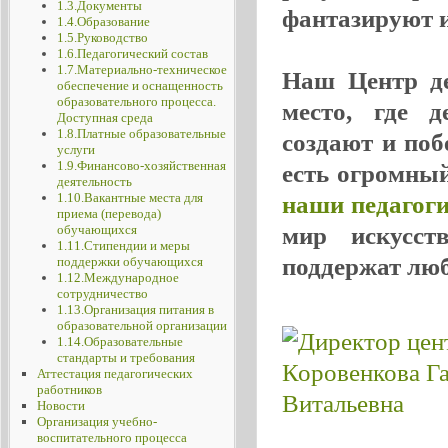
1.3.Документы
фантазируют и 
1.4.Образование
1.5.Руководство
1.6.Педагогический состав
1.7.Материально-техническое
Наш Центр де
обеспечение и оснащенность
образовательного процесса.
место, где д
Доступная среда
1.8.Платные образовательные
создают и поб
услуги
1.9.Финансово-хозяйственная
есть огромный
деятельность
1.10.Вакантные места для
наши педагог
приема (перевода)
обучающихся
мир искусст
1.11.Стипендии и меры
поддержат лю
поддержки обучающихся
1.12.Международное
сотрудничество
1.13.Организация питания в
образовательной организации
1.14.Образовательные
стандарты и требования
Аттестация педагогических
работников
Новости
Организация учебно-
воспитательного процесса