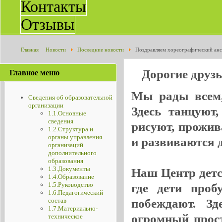
Контакты
Отзывы
Главная
Новости
Последние новости
Поздравляем хореографический анса
Всероссийском хореографическом конкурсе "Dance exclusive"
Дорогие друз
Главное меню
Мы рады всем, 
Сведения об образовательной
организации
Здесь танцуют
1.1.Основные
сведения
рисуют, прожив
1.2.Структура и
органы управления
и развиваются де
организаций
дополнительного
образования
1.3.Документы
Наш Центр детск
1.4.Образование
1.5.Руководство
где дети проб
1.6.Педагогический
побеждают. Зд
состав
1.7.Материально-
огромный прос
техническое