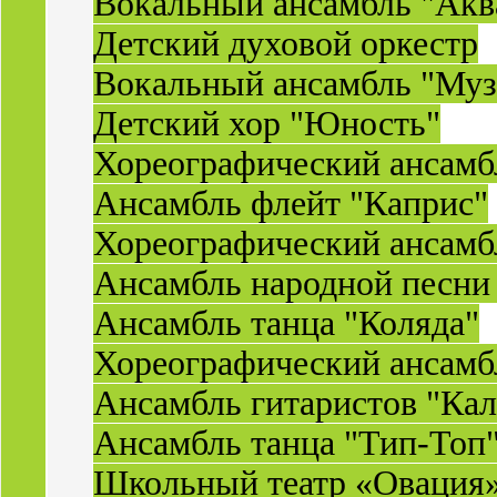
Вокальный ансамбль "Акв
Детский духовой оркестр
Вокальный ансамбль "Муз
Детский хор "Юность"
Хореографический ансамб
Ансамбль флейт "Каприс"
Хореографический ансамбл
Ансамбль народной песни
Ансамбль танца "Коляда"
Хореографический ансамб
Ансамбль гитаристов "Ка
Ансамбль танца "Тип-Топ
Школьный театр «Овация