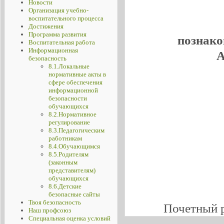
Новости
Организация учебно-
воспитательного процесса
Достижения
Программа развития
познако
Воспитательная работа
Информационная
А
безопасность
8.1.Локальные
нормативные акты в
сфере обеспечения
информационной
безопасности
обучающихся
8.2.Нормативное
регулирование
8.3.Педагогическим
работникам
8.4.Обучающимся
8.5.Родителям
(законным
представителям)
обучающихся
8.6.Детские
безопасные сайты
Твоя безопасность
Почетный 
Наш профсоюз
Специальная оценка условий