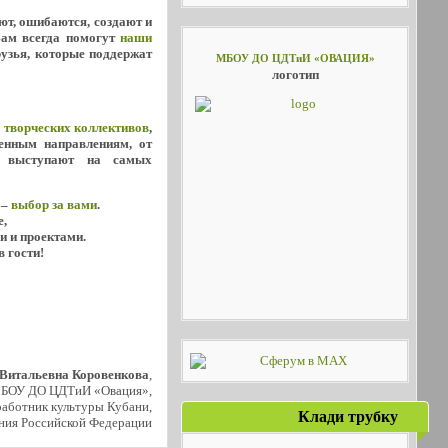
уют, ошибаются, создают и
Вам всегда помогут
наши
рузья, которые поддержат
МБОУ ДО ЦДТиИ «ОВАЦИЯ»
логотип
х
творческих коллективов
,
енным направлениям, от
о выступают на самых
 –
выбор за вами
.
е,
и и проектами.
в гости!
 Витальевна Коровенкова
,
МБОУ ДО ЦДТиИ «Овация»,
аботник культуры Кубани,
Клади трубку
ния Российской Федерации