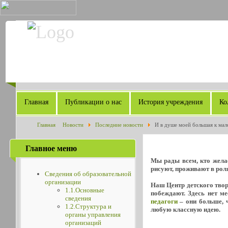
Главная
Публикации о нас
История учреждения
Ко
Главная
Новости
Последние новости
И в душе моей большая к мал
Главное меню
Мы рады всем, кто желае
рисуют, проживают в роля
Сведения об образовательной
организации
Наш Центр детского творч
1.1.Основные
побеждают. Здесь нет м
сведения
педагоги
– они больше, ч
1.2.Структура и
любую классную идею.
органы управления
организаций