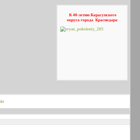
К 40-летию Карасунского
округа
города Краснодара