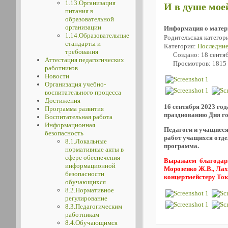
1.13.Организация
И в душе мое
питания в
образовательной
организации
Информация о матер
1.14.Образовательные
Родительская категор
стандарты и
Категория:
Последние
требования
Создано: 18 сентя
Аттестация педагогических
Просмотров: 1815
работников
Новости
Организация учебно-
воспитательного процесса
Достижения
16 сентября 2023 го
Программа развития
празднованию Дня го
Воспитательная работа
Информационная
П
едагоги и учащиес
безопасность
работ учащихся отде
8.1.Локальные
программа.
нормативные акты в
сфере обеспечения
В
ыражаем благодарно
информационной
Морозенко Ж.В., Лахм
безопасности
концертмейстеру Ток
обучающихся
8.2.Нормативное
регулирование
8.3.Педагогическим
работникам
8.4.Обучающимся