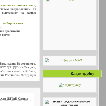
х
творческих коллективов
,
енным направлениям, от
о выступают на самых
 –
выбор за вами
.
е,
и и проектами.
в гости!
 Витальевна Коровенкова
,
МБОУ ДО ЦДТиИ «Овация»,
аботник культуры Кубани,
Клади трубку
ния Российской Федерации
ости ЦДТиИ Овация