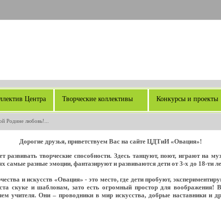
ллектив Центра
Творческие коллективы
Конкурсы и проекты
ой Родине любовь!...
Дорогие друзья, приветствуем Вас на сайте ЦДТиИ «Овация»!
т развивать творческие способности. Здесь танцуют, поют, играют на м
х самые разные эмоции, фантазируют и развиваются дети от 3-х до 18-ти ле
ества и искусств «Овация» - это место, где дети пробуют, экспериментир
еста скуке и шаблонам, зато есть огромный простор для воображения! 
ем учителя. Они – проводники в мир искусства, добрые наставники и д