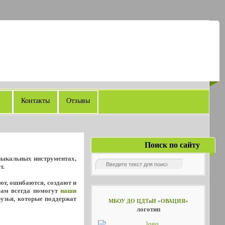
Контакты
Отзывы
Поиск по сайту
узыкальных инструментах,
т.
уют, ошибаются, создают и
Вам всегда помогут
наши
рузья, которые поддержат
МБОУ ДО ЦДТиИ «ОВАЦИЯ»
логотип