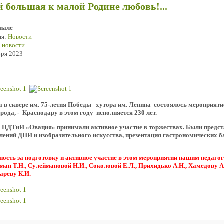
й большая к малой Родине любовь!...
иале
ия:
Новости
 новости
бря 2023
да
в сквере им. 75-летия Победы хутора им. Ленина
состоялось мероприяти
рода, - Краснодару в этом году исполняется 230 лет.
я ЦДТиИ «Овация» принимали активное участие в торжествах. Были предс
лений ДПИ и изобразительного искусства, презентация гастрономических б
сть за подготовку и активное участие в этом мероприятии нашим педагог
ан Т.Н., Сулеймановой Н.И., Соколовой Е.Л., Прихидько А.Н., Хамедову А.
ареву К.И.