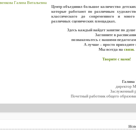
Центр объединил большое количество детски
которые работают по различным художеств
классического до современного и мног
различных сценических площадках.
Здесь каждый найдет занятие по душе
Загляните в расписани
познакомьтесь с нашими педагогам
А лучше – просто приходите 
Мы всегда на
связи
.
Творите с нами!
Галина
директор 
Заслуженный р
Почетный работник общего образова
Нов