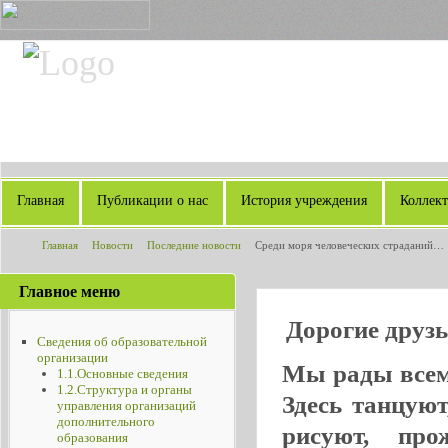
Главная
Публикации о нас
История учреждения
Коллек
Главная
Новости
Последние новости
Среди моря человеческих страданий…
Главное меню
Дорогие друзь
Сведения об образовательной
организации
Мы рады всем,
1.1.Основные сведения
1.2.Структура и органы
Здесь танцую
управления организаций
дополнительного
рисуют, пр
образования