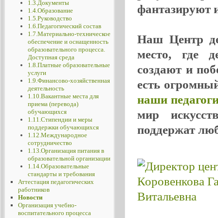
1.3.Документы
фантазируют и 
1.4.Образование
1.5.Руководство
1.6.Педагогический состав
1.7.Материально-техническое
Наш Центр де
обеспечение и оснащенность
образовательного процесса.
место, где д
Доступная среда
1.8.Платные образовательные
создают и поб
услуги
1.9.Финансово-хозяйственная
есть огромный
деятельность
1.10.Вакантные места для
наши педагог
приема (перевода)
обучающихся
мир искусст
1.11.Стипендии и меры
поддержат лю
поддержки обучающихся
1.12.Международное
сотрудничество
1.13.Организация питания в
образовательной организации
1.14.Образовательные
стандарты и требования
Аттестация педагогических
работников
Новости
Организация учебно-
воспитательного процесса