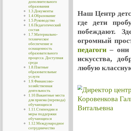
дополнительного
образования
1.3.Документы
Наш Центр детск
1.4.Образование
1.5.Руководство
где дети проб
1.6.Педагогический
побеждают. Зд
состав
1.7.Материально-
огромный прос
техническое
обеспечение и
педагоги
– они 
оснащенность
образовательного
искусства, до
процесса. Доступная
среда
любую классную
1.8.Платные
образовательные
услуги
1.9.Финансово-
хозяйственная
деятельность
1.10.Вакантные места
для приема (перевода)
обучающихся
1.11.Стипендии и
меры поддержки
обучающихся
1.12.Международное
сотрудничество