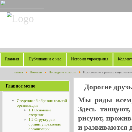
Главная
Публикации о нас
История учреждения
Коллек
Главная
Новости
Последние новости
Голосование в рамках национальн
Дорогие друз
Главное меню
Мы рады всем, 
Сведения об образовательной
организации
Здесь танцуют
1.1.Основные
сведения
рисуют, прожив
1.2.Структура и
органы управления
и развиваются де
организаций