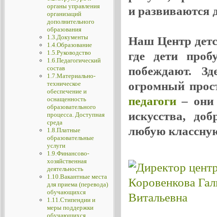
органы управления
и развиваются де
организаций
дополнительного
образования
1.3.Документы
Наш Центр детск
1.4.Образование
1.5.Руководство
где дети проб
1.6.Педагогический
побеждают. Зд
состав
1.7.Материально-
огромный прос
техническое
обеспечение и
педагоги
– они 
оснащенность
образовательного
искусства, до
процесса. Доступная
среда
любую классную
1.8.Платные
образовательные
услуги
1.9.Финансово-
хозяйственная
деятельность
1.10.Вакантные места
для приема (перевода)
обучающихся
1.11.Стипендии и
меры поддержки
обучающихся