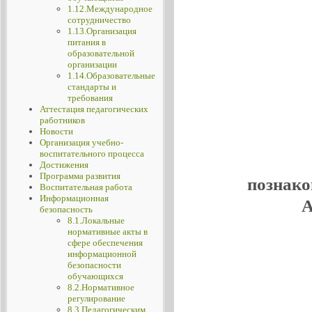
1.12.Международное
сотрудничество
1.13.Организация
питания в
образовательной
организации
1.14.Образовательные
стандарты и
требования
Аттестация педагогических
работников
Новости
Организация учебно-
воспитательного процесса
Достижения
Программа развития
познако
Воспитательная работа
Информационная
А
безопасность
8.1.Локальные
нормативные акты в
сфере обеспечения
информационной
безопасности
обучающихся
8.2.Нормативное
регулирование
8.3.Педагогическим