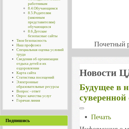
работникам
8.4.Обучающимся
8.5.Родителям
(законным
представителям)
обучающихся
8.6.Детские
безопасные сайты
Твоя безопасность
Почетный 
Наш профсоюз
Специальная оценка условий
труда
Сведения об организации
отдыха детей и их
оздоровлении
Новости 
Карта сайта
Статистика посещений
Электронные
Будущее в 
образовательные ресурсы
Вопрос - ответ
суверенной
Опрос качества услуг
Горячая линия
Печать
Подпишись
Информация о м