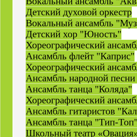
Вокальный ансамбль "Акв
Детский духовой оркестр
Вокальный ансамбль "Муз
Детский хор "Юность"
Хореографический ансамб
Ансамбль флейт "Каприс"
Хореографический ансамбл
Ансамбль народной песни
Ансамбль танца "Коляда"
Хореографический ансамб
Ансамбль гитаристов "Ка
Ансамбль танца "Тип-Топ
Школьный театр «Овация