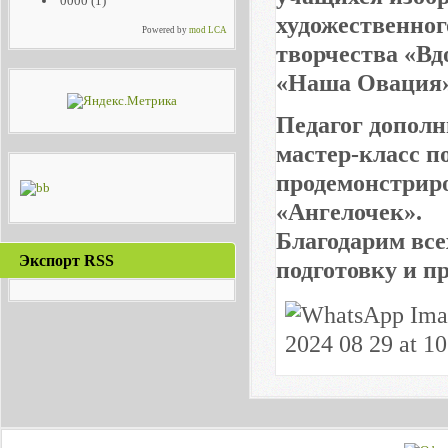
0000
(1)
художественног
Powered by
mod LCA
творчества «Вд
«Наша Овация»
Педагог дополн
мастер-класс п
продемонстриро
«Ангелочек».
Благодарим все
Экспорт RSS
подготовку и п