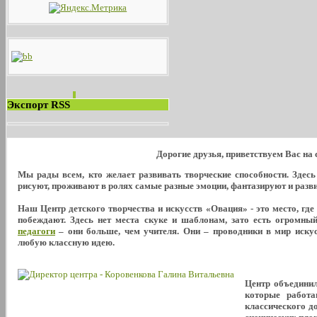
Экспорт RSS
Дорогие друзья, приветствуем Вас на
Мы рады всем, кто желает развивать творческие способности. Здес
рисуют, проживают в ролях самые разные эмоции, фантазируют и развива
Наш Центр детского творчества и искусств «Овация» - это место, где
побеждают. Здесь нет места скуке и шаблонам, зато есть огромны
педагоги
– они больше, чем учителя. Они – проводники в мир искус
любую классную идею.
Центр объедини
которые работа
классического д