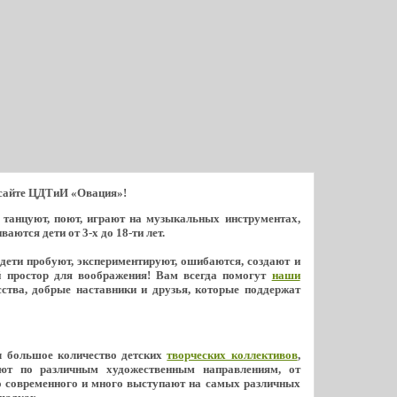
 сайте ЦДТиИ «Овация»!
ь танцуют, поют, играют на музыкальных инструментах,
ются дети от 3-х до 18-ти лет.
 дети пробуют, экспериментируют, ошибаются, создают и
й простор для воображения! Вам всегда помогут
наши
ства, добрые наставники и друзья, которые поддержат
л большое количество детских
творческих коллективов
,
ют по различным художественным направлениям, от
о современного и много выступают на самых различных