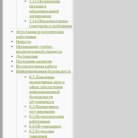
1.13.Организация
питания в
образовательной
организации
1.14.Образовательные
стандарты и требования
Аттестация педагогических
работников
Новости
Организация учебно-
воспитательного процесса
Достижения
Программа развития
Воспитательная работа
Информационная безопасность
8.1.Локальные
нормативные акты в
сфере обеспечения
информационной
безопасности
обучающихся
8.2.Нормативное
регулирование
8.3.Педагогическим
работникам
8.4.Обучающимся
8.5.Родителям
(законным