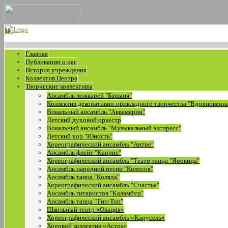
Главная
Публикации о нас
История учреждения
Коллектив Центра
Творческие коллективы
Ансамбль ложкарей "Барыня"
Коллектив декоративно-прикладного творчества "Вдохновени
Вокальный ансамбль "Аквамарин"
Детский духовой оркестр
Вокальный ансамбль "Музыкальный экспресс"
Детский хор "Юность"
Хореографический ансамбль "Антре"
Ансамбль флейт "Каприс"
Хореографический ансамбль "Театр танца "Яровица"
Ансамбль народной песни "Колосок"
Ансамбль танца "Коляда"
Хореографический ансамбль "Счастье"
Ансамбль гитаристов "Каламбур"
Ансамбль танца "Тип-Топ"
Школьный театр «Овация»
Хореографический ансамбль «Карусель»
Хоровой коллектив «Астра»