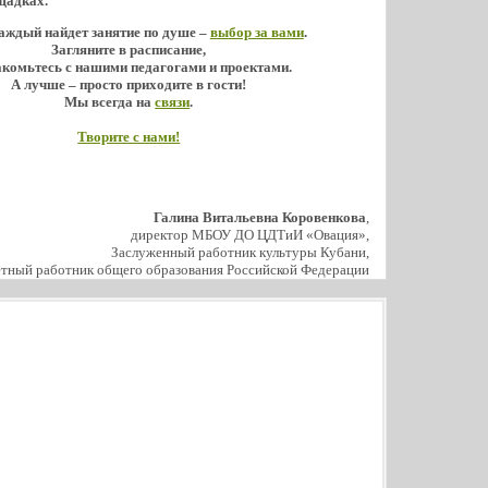
щадках.
аждый найдет занятие по душе –
выбор за вами
.
Загляните в расписание,
акомьтесь с нашими педагогами и проектами.
А лучше – просто приходите в гости!
Мы всегда на
связи
.
Творите с нами!
Галина Витальевна Коровенкова
,
директор МБОУ ДО ЦДТиИ «Овация»,
Заслуженный работник культуры Кубани,
тный работник общего образования Российской Федерации