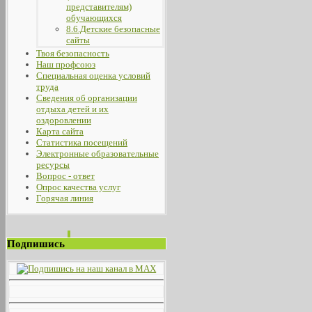
представителям)
обучающихся
8.6.Детские безопасные
сайты
Твоя безопасность
Наш профсоюз
Специальная оценка условий
труда
Сведения об организации
отдыха детей и их
оздоровлении
Карта сайта
Статистика посещений
Электронные образовательные
ресурсы
Вопрос - ответ
Опрос качества услуг
Горячая линия
Подпишись