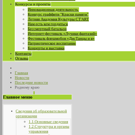
Конкурсы и проекты
Инновационная деятельность
Конкурс граффити "Краски памяти"
Летняя Академия Культуры СТ'ART
Нам есть кем гордиться
Бессмертный батальон
Интернет-фестиваль «Лучики фантазий»
Фестиваль флешмобов «ДисТанцы и я»
Патриотическое воспитание
Концерты и выставки
Контакты
Отзывы
Главная
Новости
Последние новости
Родному краю
Главное меню
Сведения об образовательной
организации
1.1.Основные сведения
1.2.Структура и органы
управления