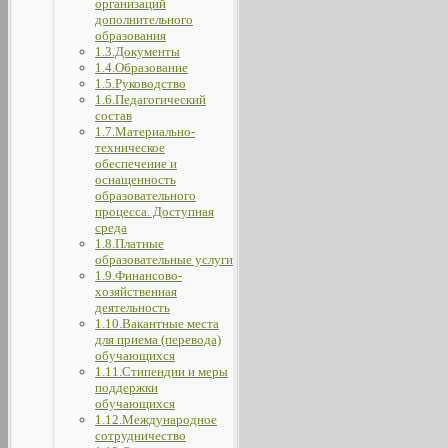
организаций
дополнительного
образования
1.3.Документы
1.4.Образование
1.5.Руководство
1.6.Педагогический
состав
1.7.Материально-
техническое
обеспечение и
оснащенность
образовательного
процесса. Доступная
среда
1.8.Платные
образовательные услуги
1.9.Финансово-
хозяйственная
деятельность
1.10.Вакантные места
для приема (перевода)
обучающихся
1.11.Стипендии и меры
поддержки
обучающихся
1.12.Международное
сотрудничество