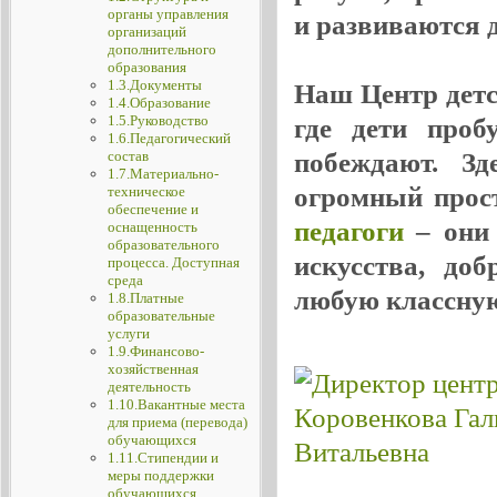
органы управления
и развиваются де
организаций
дополнительного
образования
1.3.Документы
Наш Центр детск
1.4.Образование
1.5.Руководство
где дети проб
1.6.Педагогический
побеждают. Зд
состав
1.7.Материально-
огромный прос
техническое
обеспечение и
педагоги
– они 
оснащенность
образовательного
искусства, до
процесса. Доступная
среда
любую классную
1.8.Платные
образовательные
услуги
1.9.Финансово-
хозяйственная
деятельность
1.10.Вакантные места
для приема (перевода)
обучающихся
1.11.Стипендии и
меры поддержки
обучающихся