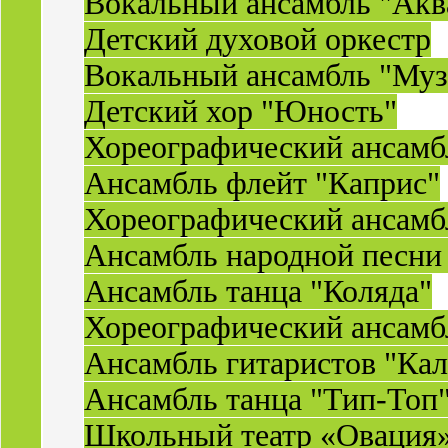
Вокальный ансамбль "Акв
Детский духовой оркестр
Вокальный ансамбль "Муз
Детский хор "Юность"
Хореографический ансамб
Ансамбль флейт "Каприс"
Хореографический ансамбл
Ансамбль народной песни
Ансамбль танца "Коляда"
Хореографический ансамб
Ансамбль гитаристов "Ка
Ансамбль танца "Тип-Топ
Школьный театр «Овация