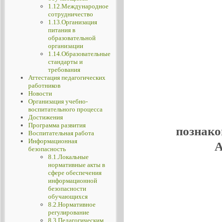
1.12.Международное
сотрудничество
1.13.Организация
питания в
образовательной
организации
1.14.Образовательные
стандарты и
требования
Аттестация педагогических
работников
Новости
Организация учебно-
воспитательного процесса
Достижения
Программа развития
познако
Воспитательная работа
Информационная
А
безопасность
8.1.Локальные
нормативные акты в
сфере обеспечения
информационной
безопасности
обучающихся
8.2.Нормативное
регулирование
8.3.Педагогическим