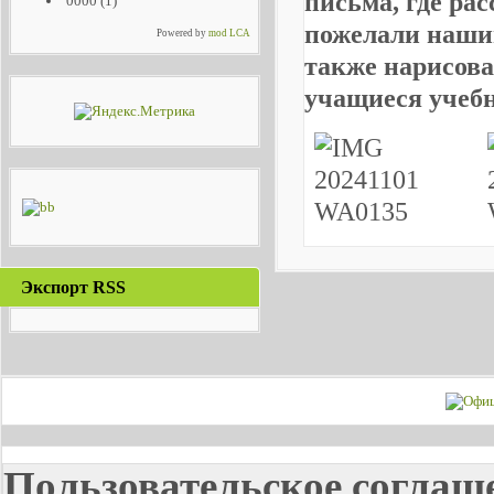
письма, где рас
0000
(1)
пожелали наши
Powered by
mod LCA
также нарисова
учащиеся
учеб
Экспорт RSS
Пользовательское соглаш