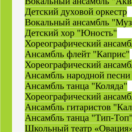
Вокальный ансамбль "Акв
Детский духовой оркестр
Вокальный ансамбль "Муз
Детский хор "Юность"
Хореографический ансамб
Ансамбль флейт "Каприс"
Хореографический ансамбл
Ансамбль народной песни
Ансамбль танца "Коляда"
Хореографический ансамб
Ансамбль гитаристов "Ка
Ансамбль танца "Тип-Топ
Школьный театр «Овация