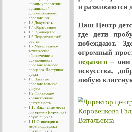
органы управления
и развиваются де
организаций
дополнительного
образования
1.3.Документы
Наш Центр детск
1.4.Образование
1.5.Руководство
где дети проб
1.6.Педагогический
побеждают. Зд
состав
1.7.Материально-
огромный прос
техническое
обеспечение и
педагоги
– они 
оснащенность
образовательного
искусства, до
процесса. Доступная
среда
любую классную
1.8.Платные
образовательные
услуги
1.9.Финансово-
хозяйственная
деятельность
1.10.Вакантные места
для приема (перевода)
обучающихся
1.11.Стипендии и
меры поддержки
обучающихся