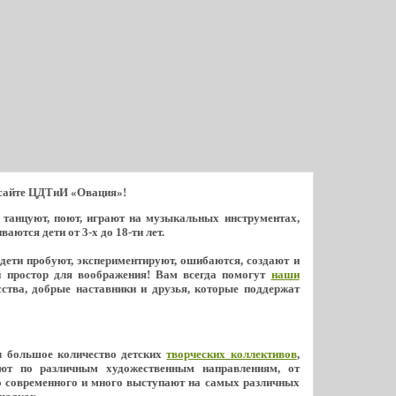
 сайте ЦДТиИ «Овация»!
ь танцуют, поют, играют на музыкальных инструментах,
ются дети от 3-х до 18-ти лет.
 дети пробуют, экспериментируют, ошибаются, создают и
й простор для воображения! Вам всегда помогут
наши
ства, добрые наставники и друзья, которые поддержат
л большое количество детских
творческих коллективов
,
ют по различным художественным направлениям, от
о современного и много выступают на самых различных