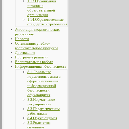
1.13.Организация
питания в
образовательной
организации
1.14.Образовательные
стандарты и требования
Аттестация педагогических
работников
Новости
Организация учебно-
воспитательного процесса
Достижения
Программа развития
Воспитательная работа
Информационная безопасность
8.1.Локальные
нормативные акты в
сфере обеспечения
информационной
безопасности
обучающихся
8.2.Нормативное
регулирование
8.3.Педагогическим
работникам
8.4.Обучающимся
8.5.Родителям
(законным