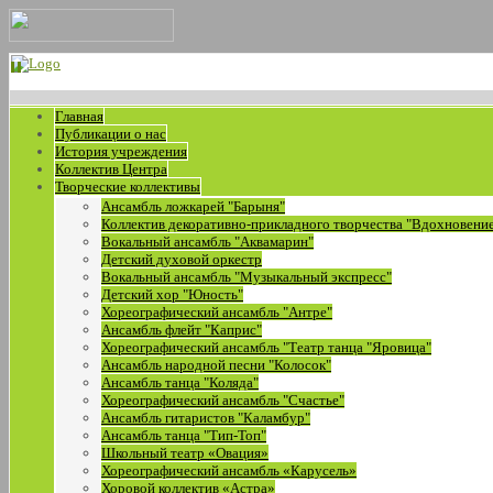
Главная
Публикации о нас
История учреждения
Коллектив Центра
Творческие коллективы
Ансамбль ложкарей "Барыня"
Коллектив декоративно-прикладного творчества "Вдохновени
Вокальный ансамбль "Аквамарин"
Детский духовой оркестр
Вокальный ансамбль "Музыкальный экспресс"
Детский хор "Юность"
Хореографический ансамбль "Антре"
Ансамбль флейт "Каприс"
Хореографический ансамбль "Театр танца "Яровица"
Ансамбль народной песни "Колосок"
Ансамбль танца "Коляда"
Хореографический ансамбль "Счастье"
Ансамбль гитаристов "Каламбур"
Ансамбль танца "Тип-Топ"
Школьный театр «Овация»
Хореографический ансамбль «Карусель»
Хоровой коллектив «Астра»