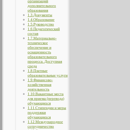
организаций
дополнительного
образования
1.3.Документы
1.4.Образование
1.5.Руководство
1.6.Педагогический
состав
1.7.Материально-
техническое
обеспечение и
оснащенность
образовательного
процесса. Доступная
среда
1.8.Платные
образовательные услуги
1.9.Финансово-
хозяйственная
деятельность
1.10.Вакантные места
для приема (перевода)
обучающихся
1.11.Стипендии и меры
поддержки
обучающихся
1.12.Международное
сотрудничество