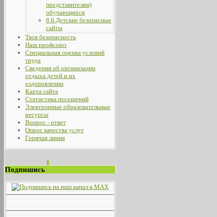
представителям)
обучающихся
8.6.Детские безопасные
сайты
Твоя безопасность
Наш профсоюз
Специальная оценка условий
труда
Сведения об организации
отдыха детей и их
оздоровлении
Карта сайта
Статистика посещений
Электронные образовательные
ресурсы
Вопрос - ответ
Опрос качества услуг
Горячая линия
Подпишись