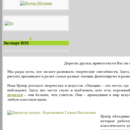
Экспорт RSS
Дорогие друзья, приветствуем Вас на
Мы рады всем, кто желает развивать творческие способности. Здес
рисуют, проживают в ролях самые разные эмоции, фантазируют и развива
Наш Центр детского творчества и искусств «Овация» - это место, где
побеждают. Здесь нет места скуке и шаблонам, зато есть огромны
педагоги
– они больше, чем учителя. Они – проводники в мир искус
любую классную идею.
Центр объедини
которые работа
классического д