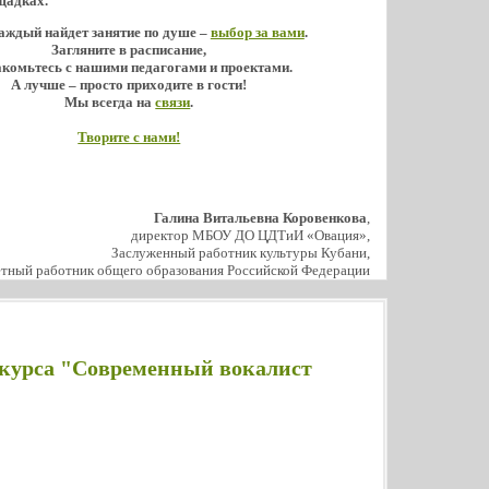
щадках.
аждый найдет занятие по душе –
выбор за вами
.
Загляните в расписание,
акомьтесь с нашими педагогами и проектами.
А лучше – просто приходите в гости!
Мы всегда на
связи
.
Творите с нами!
Галина Витальевна Коровенкова
,
директор МБОУ ДО ЦДТиИ «Овация»,
Заслуженный работник культуры Кубани,
тный работник общего образования Российской Федерации
курса "Современный вокалист