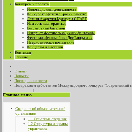
Конкурсы и проекты
Инновационная деятельность
Конкурс граффити "Краски памяти"
Летняя Академия Культуры СТ'ART
Нам есть кем гордиться
Бессмертный батальон
Интернет-фестиваль «Лучики фантазий»
Фестиваль флешмобов «ДисТанцы и я»
Патриотическое воспитание
Концерты и выставки
Контакты
Отзывы
Главная
Новости
Последние новости
Поздравляем дебютантов Международного конкурса "Современный в
Главное меню
Сведения об образовательной
организации
1.1.Основные сведения
1.2.Структура и органы
управления