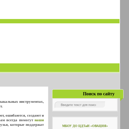
Поиск по сайту
узыкальных инструментах,
т.
уют, ошибаются, создают и
Вам всегда помогут
наши
рузья, которые поддержат
МБОУ ДО ЦДТиИ «ОВАЦИЯ»