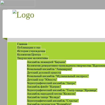
Главная
Публикации о нас
История учреждения
Коллектив Центра
Творческие коллективы
Ансамбль ложкарей "Барыня"
Коллектив декоративно-прикладного творчества "Вдохнов
Вокальный ансамбль "Аквамарин"
Детский духовой оркестр
Вокальный ансамбль "Музыкальный экспресс"
Детский хор "Юность"
Хореографический ансамбль "Антре"
Ансамбль флейт "Каприс"
Хореографический ансамбль "Театр танца "Яровица"
Ансамбль народной песни "Колосок"
Ансамбль танца "Коляда"
Хореографический ансамбль "Счастье"
Ансамбль гитаристов "Каламбур"