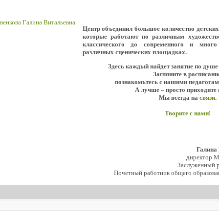
Центр объединил большое количество детски
которые работают по различным художеств
классического до современного и мног
различных сценических площадках.
Здесь каждый найдет занятие по душе
Загляните в расписани
познакомьтесь с нашими педагогам
А лучше – просто приходите 
Мы всегда на
связи
.
Творите с нами!
Галина
директор 
Заслуженный р
Почетный работник общего образова