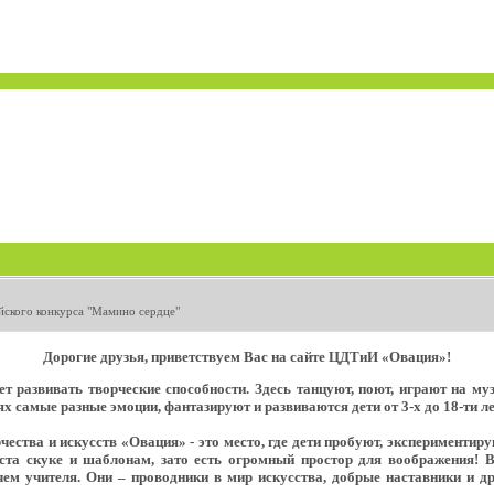
йского конкурса "Мамино сердце"
Дорогие друзья, приветствуем Вас на сайте ЦДТиИ «Овация»!
т развивать творческие способности. Здесь танцуют, поют, играют на м
х самые разные эмоции, фантазируют и развиваются дети от 3-х до 18-ти ле
ества и искусств «Овация» - это место, где дети пробуют, экспериментир
еста скуке и шаблонам, зато есть огромный простор для воображения! 
ем учителя. Они – проводники в мир искусства, добрые наставники и д