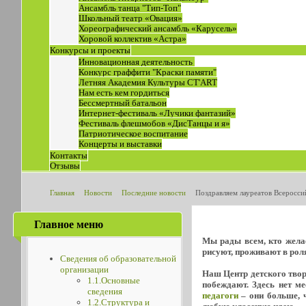
Ансамбль танца "Тип-Топ"
Школьный театр «Овация»
Хореографический ансамбль «Карусель»
Хоровой коллектив «Астра»
Конкурсы и проекты
Инновационная деятельность
Конкурс граффити "Краски памяти"
Летняя Академия Культуры СТ'ART
Нам есть кем гордиться
Бессмертный батальон
Интернет-фестиваль «Лучики фантазий»
Фестиваль флешмобов «ДисТанцы и я»
Патриотическое воспитание
Концерты и выставки
Контакты
Отзывы
Главная
Новости
Последние новости
Поздравляем лауреатов Всеросси
Главное меню
Мы рады всем, кто желае
рисуют, проживают в роля
Сведения об образовательной
организации
Наш Центр детского творч
1.1.Основные
побеждают. Здесь нет м
сведения
педагоги
– они больше, ч
1.2.Структура и