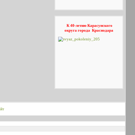
К 40-летию Карасунского
округа
города Краснодара