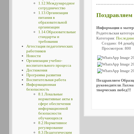
1.12.Международное
сотрудничество
1.13.Организация
Поздравляем 
питания в
образовательной
организации
Информация о матер
1.14.Образовательные
Родительская категор
стандарты и
Категория:
Последние
требования
Создано: 04 декаб
Аттестация педагогических
Просмотров: 800
работников
Новости
Организация учебно-
воспитательного процесса
Достижения
Программа развития
Воспитательная работа
Поздравляем Образцо
Информационная
руководителя Лахма
безопасность
творческих побед!!!
8.1.Локальные
нормативные акты в
сфере обеспечения
информационной
безопасности
обучающихся
8.2.Нормативное
регулирование
8.3.Педагогическим