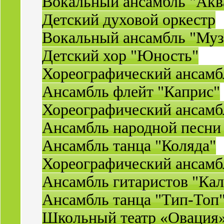
Вокальный ансамбль "Акв
Детский духовой оркестр
Вокальный ансамбль "Муз
Детский хор "Юность"
Хореографический ансамб
Ансамбль флейт "Каприс"
Хореографический ансамбл
Ансамбль народной песни
Ансамбль танца "Коляда"
Хореографический ансамб
Ансамбль гитаристов "Ка
Ансамбль танца "Тип-Топ
Школьный театр «Овация