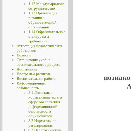
1.12.Международное
сотрудничество
1.13.Организация
питания в
образовательной
организации
1.14.Образовательные
стандарты и
требования
Аттестация педагогических
работников
Новости
Организация учебно-
воспитательного процесса
Достижения
Программа развития
познако
Воспитательная работа
Информационная
А
безопасность
8.1.Локальные
нормативные акты в
сфере обеспечения
информационной
безопасности
обучающихся
8.2.Нормативное
регулирование
8.3.Педагогическим