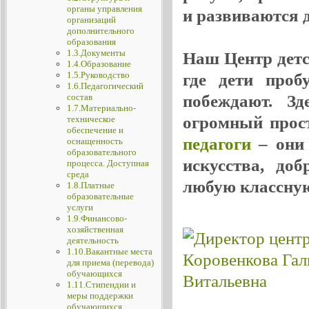
органы управления
и развиваются де
организаций
дополнительного
образования
1.3.Документы
Наш Центр детск
1.4.Образование
1.5.Руководство
где дети проб
1.6.Педагогический
побеждают. Зд
состав
1.7.Материально-
огромный прос
техническое
обеспечение и
педагоги
– они 
оснащенность
образовательного
искусства, до
процесса. Доступная
среда
любую классную
1.8.Платные
образовательные
услуги
1.9.Финансово-
хозяйственная
деятельность
1.10.Вакантные места
для приема (перевода)
обучающихся
1.11.Стипендии и
меры поддержки
обучающихся