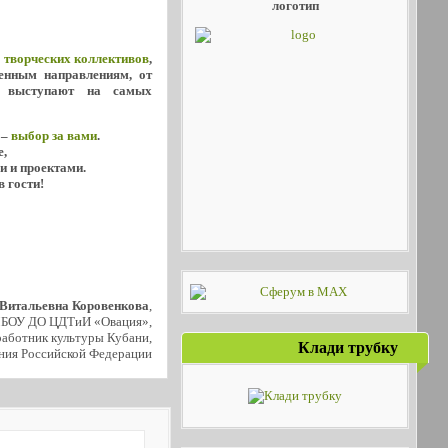
логотип
х
творческих коллективов
,
енным направлениям, от
о выступают на самых
 –
выбор за вами
.
е,
и и проектами.
в гости!
 Витальевна Коровенкова
,
МБОУ ДО ЦДТиИ «Овация»,
аботник культуры Кубани,
Клади трубку
ния Российской Федерации