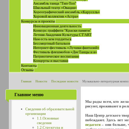
Ансамбль танца "Тип-Топ"
Школьный театр «Овация»
Хореографический ансамбль «Карусель»
Хоровой коллектив «Астра»
Конкурсы и проекты
Инновационная деятельность
Конкурс граффити "Краски памяти"
Летняя Академия Культуры СТ'ART
Нам есть кем гордиться
Бессмертный батальон
Интернет-фестиваль «Лучики фантазий»
Фестиваль флешмобов «ДисТанцы и я»
Патриотическое воспитание
Концерты и выставки
Контакты
Отзывы
Главная
Новости
Последние новости
Музыкально-литературная компо
Главное меню
Мы рады всем, кто желае
рисуют, проживают в роля
Сведения об образовательной
организации
Наш Центр детского творч
1.1.Основные
побеждают. Здесь нет м
сведения
педагоги
– они больше, ч
1.2.Структура и