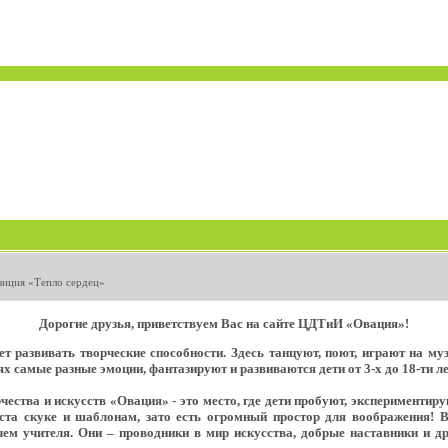
зиция «Тепло сердец»
Дорогие друзья, приветствуем Вас на сайте ЦДТиИ «Овация»!
т развивать творческие способности. Здесь танцуют, поют, играют на м
х самые разные эмоции, фантазируют и развиваются дети от 3-х до 18-ти ле
ества и искусств «Овация» - это место, где дети пробуют, экспериментир
еста скуке и шаблонам, зато есть огромный простор для воображения! 
ем учителя. Они – проводники в мир искусства, добрые наставники и д