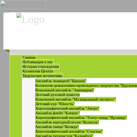
Главная
Публикации о нас
История учреждения
Коллектив Центра
Творческие коллективы
Ансамбль ложкарей "Барыня"
Коллектив декоративно-прикладного творчества "Вдохнов
Вокальный ансамбль "Аквамарин"
Детский духовой оркестр
Вокальный ансамбль "Музыкальный экспресс"
Детский хор "Юность"
Хореографический ансамбль "Антре"
Ансамбль флейт "Каприс"
Хореографический ансамбль "Театр танца "Яровица"
Ансамбль народной песни "Колосок"
Ансамбль танца "Коляда"
Хореографический ансамбль "Счастье"
Ансамбль гитаристов "Каламбур"