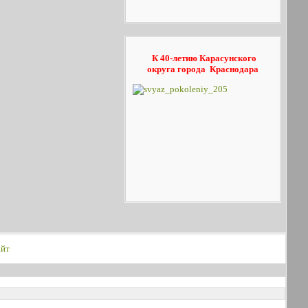
К 40-летию Карасунского
округа
города Краснодара