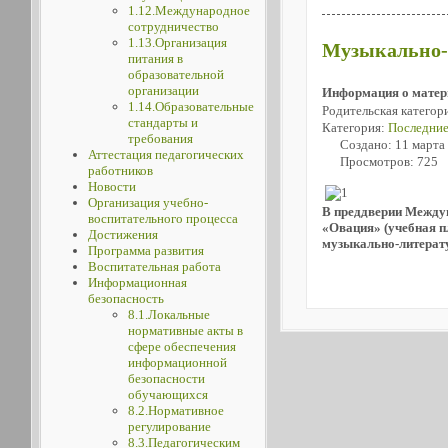
1.12.Международное
сотрудничество
1.13.Организация
Музыкально-л
питания в
образовательной
организации
Информация о матер
1.14.Образовательные
Родительская категор
стандарты и
Категория:
Последние
требования
Создано: 11 марта
Аттестация педагогических
Просмотров: 725
работников
Новости
Организация учебно-
В преддверии Междун
воспитательного процесса
«Овация» (учебная п
Достижения
музыкально-литерат
Программа развития
Воспитательная работа
Информационная
безопасность
8.1.Локальные
нормативные акты в
сфере обеспечения
информационной
безопасности
обучающихся
8.2.Нормативное
регулирование
8.3.Педагогическим