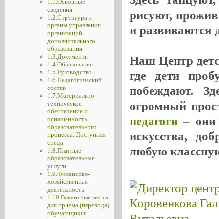
1.1.Основные
сведения
рисуют, прожив
1.2.Структура и
органы управления
и развиваются де
организаций
дополнительного
образования
1.3.Документы
Наш Центр детск
1.4.Образование
1.5.Руководство
где дети проб
1.6.Педагогический
побеждают. Зд
состав
1.7.Материально-
огромный прос
техническое
обеспечение и
педагоги
– они 
оснащенность
образовательного
искусства, до
процесса. Доступная
среда
любую классную
1.8.Платные
образовательные
услуги
1.9.Финансово-
хозяйственная
деятельность
1.10.Вакантные места
для приема (перевода)
обучающихся