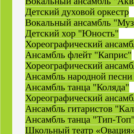
Вокальный ансамбль "Акв
Детский духовой оркестр
Вокальный ансамбль "Муз
Детский хор "Юность"
Хореографический ансамб
Ансамбль флейт "Каприс"
Хореографический ансамбл
Ансамбль народной песни
Ансамбль танца "Коляда"
Хореографический ансамб
Ансамбль гитаристов "Ка
Ансамбль танца "Тип-Топ
Школьный театр «Овация