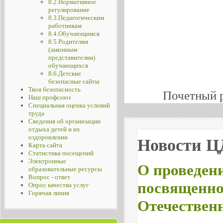
8.2.Нормативное
регулирование
8.3.Педагогическим
работникам
8.4.Обучающимся
8.5.Родителям
(законным
представителям)
обучающихся
8.6.Детские
безопасные сайты
Твоя безопасность
Почетный 
Наш профсоюз
Специальная оценка условий
труда
Сведения об организации
отдыха детей и их
оздоровлении
Новости 
Карта сайта
Статистика посещений
Электронные
О проведен
образовательные ресурсы
Вопрос - ответ
посвященно
Опрос качества услуг
Горячая линия
Отечествен