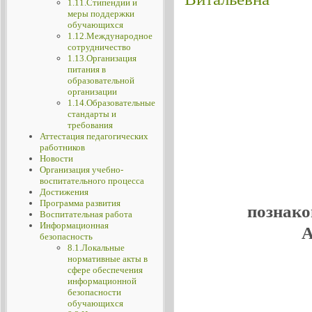
1.11.Стипендии и
меры поддержки
обучающихся
1.12.Международное
сотрудничество
1.13.Организация
питания в
образовательной
организации
1.14.Образовательные
стандарты и
требования
Аттестация педагогических
работников
Новости
Организация учебно-
воспитательного процесса
Достижения
Программа развития
познако
Воспитательная работа
Информационная
А
безопасность
8.1.Локальные
нормативные акты в
сфере обеспечения
информационной
безопасности
обучающихся