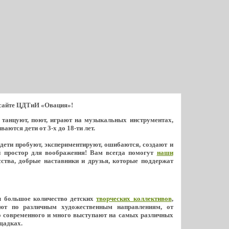
 сайте ЦДТиИ «Овация»!
ь танцуют, поют, играют на музыкальных инструментах,
ются дети от 3-х до 18-ти лет.
 дети пробуют, экспериментируют, ошибаются, создают и
й простор для воображения! Вам всегда помогут
наши
ства, добрые наставники и друзья, которые поддержат
л большое количество детских
творческих коллективов
,
ют по различным художественным направлениям, от
о современного и много выступают на самых различных
щадках.