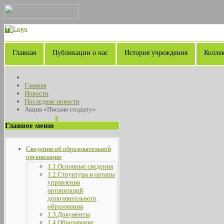
Главная
Публикации о нас
История учреждения
Колле
Главная
Новости
Последние новости
Акция «Письмо солдату»
Главное меню
Сведения об образовательной
организации
1.1.Основные сведения
1.2.Структура и органы
управления
организаций
дополнительного
образования
1.3.Документы
1.4.Образование