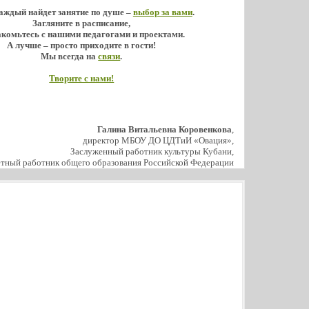
аждый найдет занятие по душе –
выбор за вами
.
Загляните в расписание,
акомьтесь с нашими педагогами и проектами.
А лучше – просто приходите в гости!
Мы всегда на
связи
.
Творите с нами!
Галина Витальевна Коровенкова
,
директор МБОУ ДО ЦДТиИ «Овация»,
Заслуженный работник культуры Кубани,
тный работник общего образования Российской Федерации