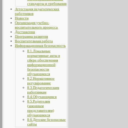
стандарты и требования
Аттестация педагогических
работников
Новости
Организация учебно-
воспитательного процесса
Достижения
Программа развития
Воспитательная работа
Информационная безопасность
8.1.Локальные
нормативные акты в
сфере обеспечения
информационной
безопасности
обучающихся
8.2.Нормативное
регулирование
8.3.Педагогическим
работникам
8.4.Обучающимся
8.5.Родителям
(законным
представителям)
обучающихся
8.6.Детские безопасные
сайты