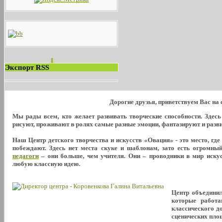
Экспорт RSS
Дорогие друзья, приветствуем Вас на
Мы рады всем, кто желает развивать творческие способности. Здес
рисуют, проживают в ролях самые разные эмоции, фантазируют и развива
Наш Центр детского творчества и искусств «Овация» - это место, где
побеждают. Здесь нет места скуке и шаблонам, зато есть огромны
педагоги
– они больше, чем учителя. Они – проводники в мир искус
любую классную идею.
Центр объедини
которые работа
классического д
сценических пло