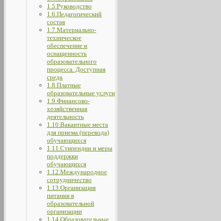
1.5.Руководство
1.6.Педагогический
состав
1.7.Материально-
техническое
обеспечение и
оснащенность
образовательного
процесса. Доступная
среда
1.8.Платные
образовательные услуги
1.9.Финансово-
хозяйственная
деятельность
1.10.Вакантные места
для приема (перевода)
обучающихся
1.11.Стипендии и меры
поддержки
обучающихся
1.12.Международное
сотрудничество
1.13.Организация
питания в
образовательной
организации
1.14.Образовательные