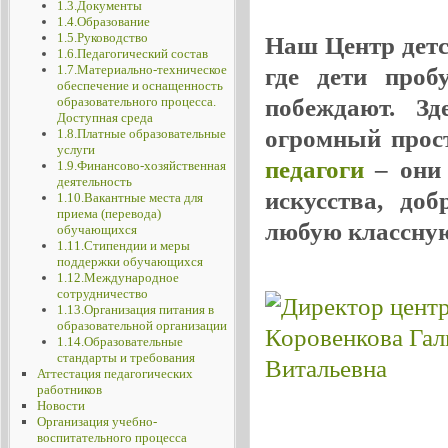
1.3.Документы
1.4.Образование
1.5.Руководство
Наш Центр детск
1.6.Педагогический состав
1.7.Материально-техническое
где дети проб
обеспечение и оснащенность
побеждают. Зд
образовательного процесса.
Доступная среда
огромный прос
1.8.Платные образовательные
услуги
педагоги
– они 
1.9.Финансово-хозяйственная
деятельность
искусства, до
1.10.Вакантные места для
приема (перевода)
любую классную
обучающихся
1.11.Стипендии и меры
поддержки обучающихся
1.12.Международное
сотрудничество
1.13.Организация питания в
образовательной организации
1.14.Образовательные
стандарты и требования
Аттестация педагогических
работников
Новости
Организация учебно-
воспитательного процесса