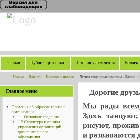
Главная
Публикации о нас
История учреждения
Коллек
Главная
Новости
Последние новости
Летняя творческая практика «Пленэр» (
Дорогие друз
Главное меню
Мы рады всем, 
Сведения об образовательной
организации
Здесь танцуют
1.1.Основные сведения
1.2.Структура и органы
рисуют, прожив
управления организаций
дополнительного
и развиваются де
образования