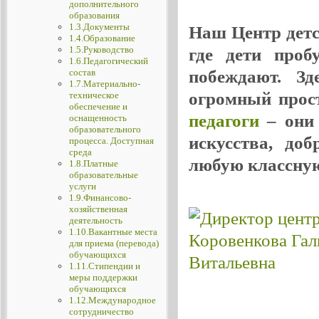
дополнительного
образования
1.3.Документы
Наш Центр детск
1.4.Образование
1.5.Руководство
где дети проб
1.6.Педагогический
побеждают. Зд
состав
1.7.Материально-
огромный прос
техническое
обеспечение и
педагоги
– они 
оснащенность
образовательного
искусства, до
процесса. Доступная
среда
любую классную
1.8.Платные
образовательные
услуги
1.9.Финансово-
хозяйственная
деятельность
1.10.Вакантные места
для приема (перевода)
обучающихся
1.11.Стипендии и
меры поддержки
обучающихся
1.12.Международное
сотрудничество