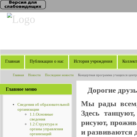
Главная
Публикации о нас
История учреждения
Коллек
Главная
Новости
Последние новости
Концертная программа учащихся центр
Дорогие друз
Главное меню
Мы рады всем, 
Сведения об образовательной
организации
Здесь танцуют
1.1.Основные
сведения
рисуют, прожив
1.2.Структура и
органы управления
и развиваются де
организаций