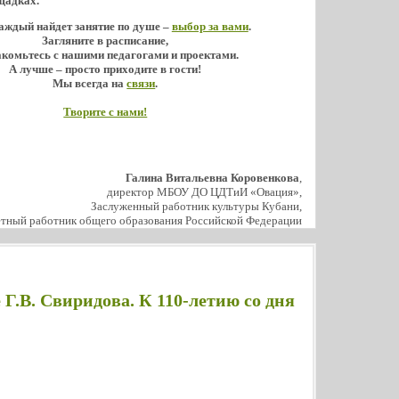
щадках.
аждый найдет занятие по душе –
выбор за вами
.
Загляните в расписание,
акомьтесь с нашими педагогами и проектами.
А лучше – просто приходите в гости!
Мы всегда на
связи
.
Творите с нами!
Галина Витальевна Коровенкова
,
директор МБОУ ДО ЦДТиИ «Овация»,
Заслуженный работник культуры Кубани,
тный работник общего образования Российской Федерации
 Г.В. Свиридова. К 110-летию со дня