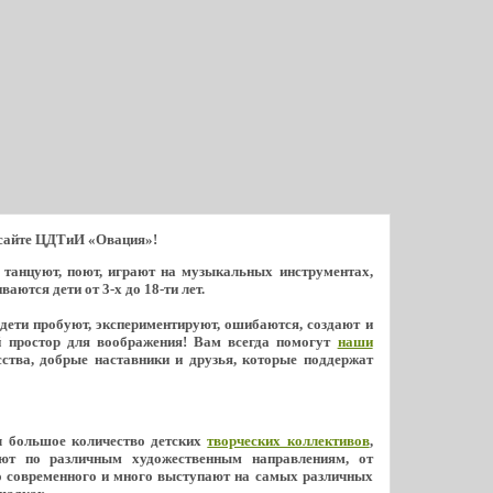
 сайте ЦДТиИ «Овация»!
ь танцуют, поют, играют на музыкальных инструментах,
ются дети от 3-х до 18-ти лет.
 дети пробуют, экспериментируют, ошибаются, создают и
й простор для воображения! Вам всегда помогут
наши
ства, добрые наставники и друзья, которые поддержат
л большое количество детских
творческих коллективов
,
ют по различным художественным направлениям, от
о современного и много выступают на самых различных