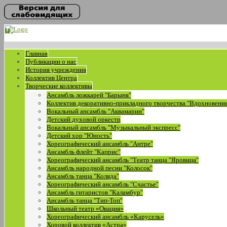
Главная
Публикации о нас
История учреждения
Коллектив Центра
Творческие коллективы
Ансамбль ложкарей "Барыня"
Коллектив декоративно-прикладного творчества "Вдохновени
Вокальный ансамбль "Аквамарин"
Детский духовой оркестр
Вокальный ансамбль "Музыкальный экспресс"
Детский хор "Юность"
Хореографический ансамбль "Антре"
Ансамбль флейт "Каприс"
Хореографический ансамбль "Театр танца "Яровица"
Ансамбль народной песни "Колосок"
Ансамбль танца "Коляда"
Хореографический ансамбль "Счастье"
Ансамбль гитаристов "Каламбур"
Ансамбль танца "Тип-Топ"
Школьный театр «Овация»
Хореографический ансамбль «Карусель»
Хоровой коллектив «Астра»