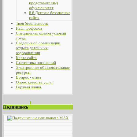
представителям)
обучающихся
8.6.Детские безопасные
сайты
Твоя безопасность
Наш профсоюз
Специальная оценка условий
труда
Сведения об организации
отдыха детей и их
оздоровлении
Карта сайта
Статистика посещений
Электронные образовательные
ресурсы
Вопрос - ответ
Опрос качества услуг
Горячая линия
Подпишись