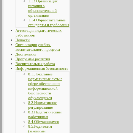
1.13.Организация
питания в
образовательной
организации
1.14.Образовательные
стандарты и требования
Аттестация педагогических
работников
Новости
Организация учебно-
воспитательного процесса
Достижения
Программа развития
Воспитательная работа
Информационная безопасность
8.1.Локальные
нормативные акты в
сфере обеспечения
информационной
безопасности
обучающихся
8.2.Нормативное
регулирование
8.3.Педагогическим
работникам
8.4.Обучающимся
8.5.Родителям
(законным