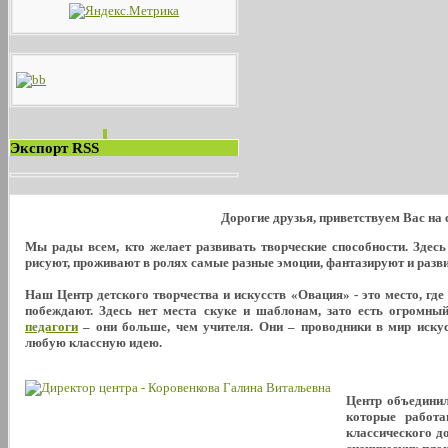
Экспорт RSS
Дорогие друзья, приветствуем Вас на
Мы рады всем, кто желает развивать творческие способности. Здес
рисуют, проживают в ролях самые разные эмоции, фантазируют и развива
Наш Центр детского творчества и искусств «Овация» - это место, где
побеждают. Здесь нет места скуке и шаблонам, зато есть огромны
педагоги
– они больше, чем учителя. Они – проводники в мир искус
любую классную идею.
Центр объедини
которые работа
классического д