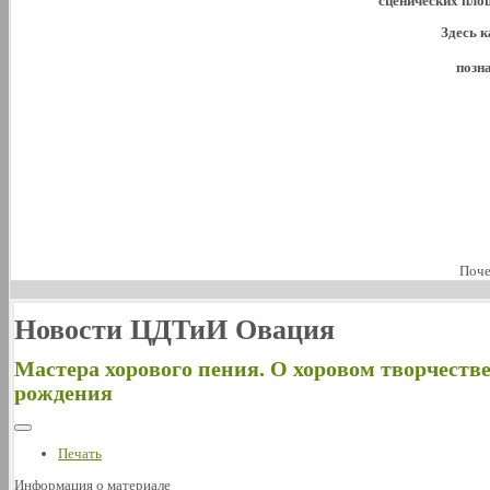
сценических пло
Здесь к
позн
Поче
Новости ЦДТиИ Овация
Мастера хорового пения. О хоровом творчестве
рождения
Печать
Информация о материале