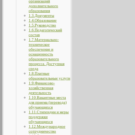
организаций
дополнительного
образования
1.3.Документы
1.4.Образование
1.5.Руководство
1.6.Педагогический
состав
1.7.Материально-
техническое
обеспечение и
оснащенность
образовательного
процесса. Доступная
среда
1.8.Платные
образовательные услуги
1.9.Финансово-
хозяйственная
деятельность
1.10.Вакантные места
для приема (перевода)
обучающихся
1.11.Стипендии и меры
поддержки
обучающихся
1.12.Международное
сотрудничество