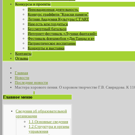
Конкурсы и проекты
Инновационная деятельность
Конкурс граффити "Краски памяти"
Летняя Академия Культуры СТ'ART
Нам есть кем гордиться
Бессмертный батальон
Интернет-фестиваль «Лучики фантазий»
Фестиваль флешмобов «ДисТанцы и я»
Патриотическое воспитание
Концерты и выставки
Контакты
Отзывы
Главная
Новости
Последние новости
Мастера хорового пения. О хоровом творчестве Г.В. Свиридова. К 11
Главное меню
Сведения об образовательной
организации
1.1.Основные сведения
1.2.Структура и органы
управления