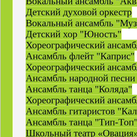
Вокальный ансамбль "Акв
Детский духовой оркестр
Вокальный ансамбль "Муз
Детский хор "Юность"
Хореографический ансамб
Ансамбль флейт "Каприс"
Хореографический ансамбл
Ансамбль народной песни
Ансамбль танца "Коляда"
Хореографический ансамб
Ансамбль гитаристов "Ка
Ансамбль танца "Тип-Топ
Школьный театр «Овация