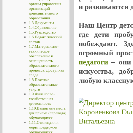
органы управления
и развиваются де
организаций
дополнительного
образования
1.3.Документы
Наш Центр детск
1.4.Образование
1.5.Руководство
где дети проб
1.6.Педагогический
побеждают. Зд
состав
1.7.Материально-
огромный прос
техническое
обеспечение и
педагоги
– они 
оснащенность
образовательного
искусства, до
процесса. Доступная
среда
любую классную
1.8.Платные
образовательные
услуги
1.9.Финансово-
хозяйственная
деятельность
1.10.Вакантные места
для приема (перевода)
обучающихся
1.11.Стипендии и
меры поддержки
обучающихся