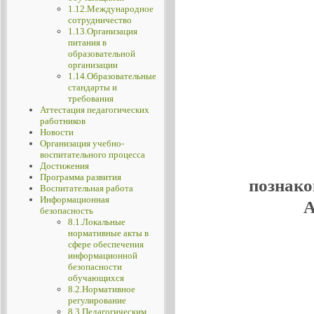
1.12.Международное
сотрудничество
1.13.Организация
питания в
образовательной
организации
1.14.Образовательные
стандарты и
требования
Аттестация педагогических
работников
Новости
Организация учебно-
воспитательного процесса
Достижения
Программа развития
познако
Воспитательная работа
Информационная
А
безопасность
8.1.Локальные
нормативные акты в
сфере обеспечения
информационной
безопасности
обучающихся
8.2.Нормативное
регулирование
8.3.Педагогическим