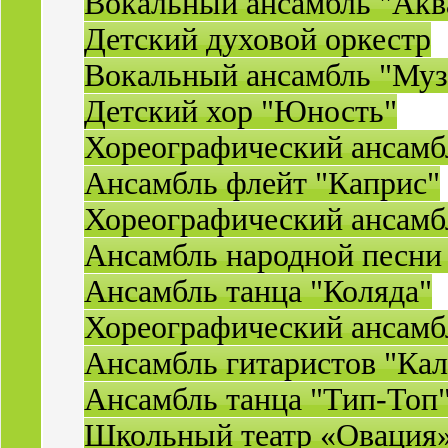
Вокальный ансамбль "Акв
Детский духовой оркестр
Вокальный ансамбль "Муз
Детский хор "Юность"
Хореографический ансамб
Ансамбль флейт "Каприс"
Хореографический ансамбл
Ансамбль народной песни
Ансамбль танца "Коляда"
Хореографический ансамб
Ансамбль гитаристов "Ка
Ансамбль танца "Тип-Топ
Школьный театр «Овация