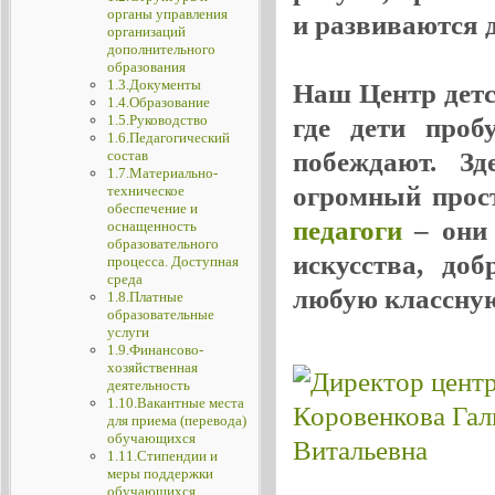
органы управления
и развиваются де
организаций
дополнительного
образования
1.3.Документы
Наш Центр детск
1.4.Образование
1.5.Руководство
где дети проб
1.6.Педагогический
побеждают. Зд
состав
1.7.Материально-
огромный прос
техническое
обеспечение и
педагоги
– они 
оснащенность
образовательного
искусства, до
процесса. Доступная
среда
любую классную
1.8.Платные
образовательные
услуги
1.9.Финансово-
хозяйственная
деятельность
1.10.Вакантные места
для приема (перевода)
обучающихся
1.11.Стипендии и
меры поддержки
обучающихся