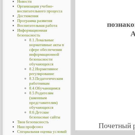
Новости
Организация учебно-
воспитательного процесса
Достижения
Программа развития
познако
Воспитательная работа
Информационная
А
безопасность
8.1.Локальные
нормативные акты в
сфере обеспечения
информационной
безопасности
обучающихся
8.2.Нормативное
регулирование
8.3.Педагогическим
работникам
8.4.Обучающимся
8.5.Родителям
(законным
представителям)
обучающихся
8.6.Детские
безопасные сайты
Твоя безопасность
Почетный 
Наш профсоюз
Специальная оценка условий