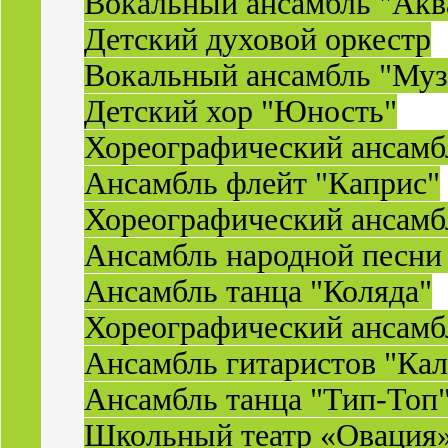
Вокальный ансамбль "Акв
Детский духовой оркестр
Вокальный ансамбль "Муз
Детский хор "Юность"
Хореографический ансамб
Ансамбль флейт "Каприс"
Хореографический ансамбл
Ансамбль народной песни
Ансамбль танца "Коляда"
Хореографический ансамб
Ансамбль гитаристов "Ка
Ансамбль танца "Тип-Топ
Школьный театр «Овация