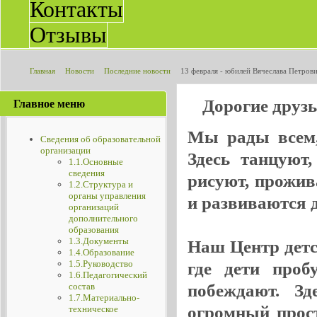
Контакты
Отзывы
Главная
Новости
Последние новости
13 февраля - юбилей Вячеслава Петров
Дорогие друз
Главное меню
Мы рады всем, 
Сведения об образовательной
организации
Здесь танцуют
1.1.Основные
сведения
рисуют, прожив
1.2.Структура и
органы управления
и развиваются де
организаций
дополнительного
образования
1.3.Документы
Наш Центр детск
1.4.Образование
1.5.Руководство
где дети проб
1.6.Педагогический
побеждают. Зд
состав
1.7.Материально-
огромный прос
техническое