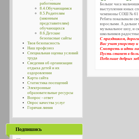
работникам
Больше часа мальчишк
8.4.Обучающимся
выступления юных спо
8.5.Родителям
чемпионы СОШ № 61 с
(законным
Ребята показывали св
представителям)
взрослыми. А дальше 
обучающихся
музыкальное шоу, и ск
8.6.Детские
школьников радостны
безопасные сайты
С праздником, дороги
Твоя безопасность
Вас учат упорству и 
Наш профсоюз
Смотреть и идти лиш
Специальная оценка условий
Пусть станет в боль
труда
Побольше добрых заб
Сведения об организации
отдыха детей и их
оздоровлении
Карта сайта
Статистика посещений
Электронные
образовательные ресурсы
Вопрос - ответ
Опрос качества услуг
Горячая линия
Подпишись