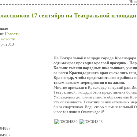
Нов
лассников 17 сентября на Театральной площади
иале
ия:
Новости
 новости
бря 2013
На Театральной площади города Краснодара 
седьмой раз проходил краевой праздник - Па
Больше тысячи нарядных школьников, учащи
со всего Краснодарского края съехались сего
Краснодар, чтобы представить свои районы и
таком важном мероприятии в их жизни.
Многие приехали в Краснодар в первый раз. В
Театральной площади была представлена больш
Учреждения дополнительного образования Крас
эту обязанность. Тематика развлекательных мер
была спортивная. Ведь скоро знаменательный О
и все мы живём Олимпиадой!