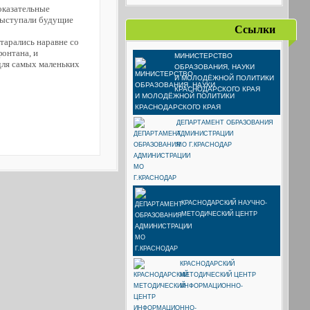
оказательные
выступали будущие
Ссылки
тарались наравне со
онтана, и
МИНИСТЕРСТВО
 для самых маленьких
ОБРАЗОВАНИЯ, НАУКИ
И МОЛОДЁЖНОЙ ПОЛИТИКИ
КРАСНОДАРСКОГО КРАЯ
ДЕПАРТАМЕНТ ОБРАЗОВАНИЯ
АДМИНИСТРАЦИИ
МО Г.КРАСНОДАР
КРАСНОДАРСКИЙ НАУЧНО-
МЕТОДИЧЕСКИЙ ЦЕНТР
КРАСНОДАРСКИЙ
МЕТОДИЧЕСКИЙ ЦЕНТР
ИНФОРМАЦИОННО-