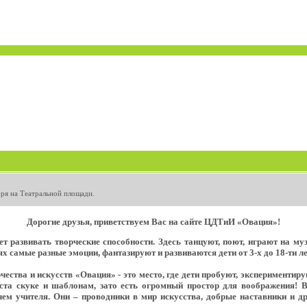
бря на Театральной площади.
Дорогие друзья, приветствуем Вас на сайте ЦДТиИ «Овация»!
т развивать творческие способности. Здесь танцуют, поют, играют на м
х самые разные эмоции, фантазируют и развиваются дети от 3-х до 18-ти ле
ества и искусств «Овация» - это место, где дети пробуют, экспериментир
еста скуке и шаблонам, зато есть огромный простор для воображения! 
ем учителя. Они – проводники в мир искусства, добрые наставники и д