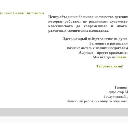
Центр объединил большое количество детски
которые работают по различным художеств
классического до современного и мног
различных сценических площадках.
Здесь каждый найдет занятие по душе
Загляните в расписани
познакомьтесь с нашими педагогам
А лучше – просто приходите 
Мы всегда на
связи
.
Творите с нами!
Галина
директор 
Заслуженный р
Почетный работник общего образова