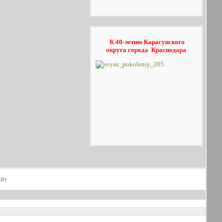
К 40-летию Карасунского
округа
города Краснодара