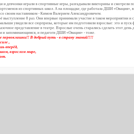
и и девчонки играли в спортивные игры, разгадывали викторины и смотрели п
ртсменов из спортивных школ. А на площадке, где работала ДШИ «Овация», 
о своим наставником - Кимом Валерием Александровичем.
оё выступление 8 раз. Они впервые принимали участие в таком мероприятии и с
малыши увидели все сюрпризы, которые им подготовили взрослые: это и пуск ф
азочное представление в театре. Взрослые очень старались сделать этот день
м и запоминающимся, и педагоги ДШИ «Овация» - тоже.
е первоклашки!! В добрый путь - в страну знаний!!!!
силе ,
ь вперёд,
шом, взрослом мире,
от.