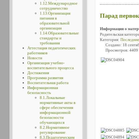
1.12.Международное
сотрудничество
1.13.Организация
Парад первок
питания в
образовательной
организации
Информация о матер
1.14.Образовательные
Родительская категор
стандарты и
Категория:
Последние
требования
Создано: 18 сентя
Аттестация педагогических
Просмотров: 4409
работников
Новости
Организация учебно-
воспитательного процесса
Достижения
Программа развития
Воспитательная работа
Информационная
безопасность
8.1.Локальные
нормативные акты в
сфере обеспечения
информационной
безопасности
обучающихся
8.2.Нормативное
регулирование
8.3.Педагогическим