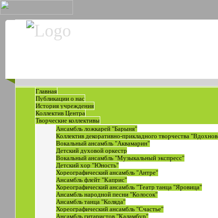
Главная
Публикации о нас
История учреждения
Коллектив Центра
Творческие коллективы
Ансамбль ложкарей "Барыня"
Коллектив декоративно-прикладного творчества "Вдохнов
Вокальный ансамбль "Аквамарин"
Детский духовой оркестр
Вокальный ансамбль "Музыкальный экспресс"
Детский хор "Юность"
Хореографический ансамбль "Антре"
Ансамбль флейт "Каприс"
Хореографический ансамбль "Театр танца "Яровица"
Ансамбль народной песни "Колосок"
Ансамбль танца "Коляда"
Хореографический ансамбль "Счастье"
Ансамбль гитаристов "Каламбур"