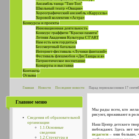
Ансамбль танца "Тип-Топ"
Школьный театр «Овация»
Хореографический ансамбль «Карусель»
Хоровой коллектив «Астра»
Конкурсы и проекты
Инновационная деятельность
Конкурс граффити "Краски памяти"
Летняя Академия Культуры СТ'ART
Нам есть кем гордиться
Бессмертный батальон
Интернет-фестиваль «Лучики фантазий»
Фестиваль флешмобов «ДисТанцы и я»
Патриотическое воспитание
Концерты и выставки
Контакты
Отзывы
Главная
Новости
Последние новости
Парад первоклассников 17 сентя
Главное меню
Мы рады всем, кто желае
рисуют, проживают в роля
Сведения об образовательной
организации
Наш Центр детского творч
1.1.Основные
побеждают. Здесь нет м
сведения
педагоги
– они больше, ч
1.2.Структура и