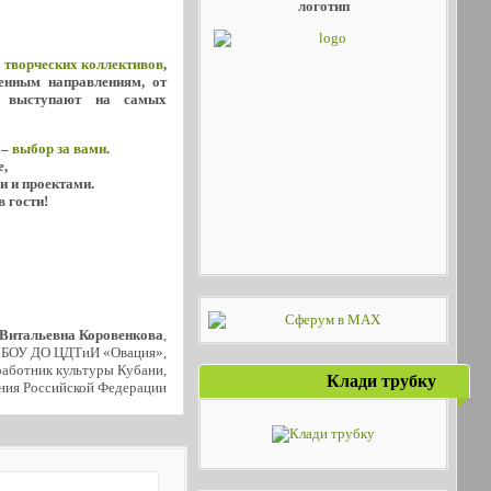
логотип
х
творческих коллективов
,
енным направлениям, от
о выступают на самых
 –
выбор за вами
.
е,
и и проектами.
в гости!
 Витальевна Коровенкова
,
МБОУ ДО ЦДТиИ «Овация»,
аботник культуры Кубани,
Клади трубку
ния Российской Федерации