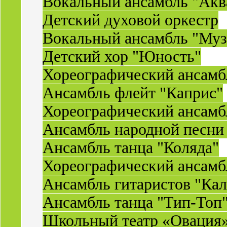
Вокальный ансамбль "Акв
Детский духовой оркестр
Вокальный ансамбль "Муз
Детский хор "Юность"
Хореографический ансамб
Ансамбль флейт "Каприс"
Хореографический ансамбл
Ансамбль народной песни
Ансамбль танца "Коляда"
Хореографический ансамб
Ансамбль гитаристов "Ка
Ансамбль танца "Тип-Топ
Школьный театр «Овация