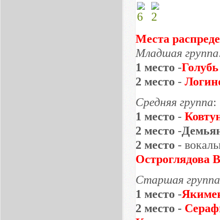
Места распред
Младшая группа
1 место
-
Голубь
2 место
-
Логин
Средняя группа
:
1 место
-
Ковту
2 место
-
Демьян
2 место
- вокал
Остроглядова 
Старшая групп
1 место
-
Якиме
2 место -
Сераф