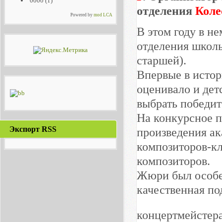
0000
(1)
отделения
Коле
Powered by
mod LCA
В этом году в н
отделения школы
старшей).
Впервые в истор
оценивало и де
выбрать победит
На конкурсное п
Экспорт RSS
произведения а
композиторов-кл
композиторов.
Жюри был особе
качественная по
концертмейстер