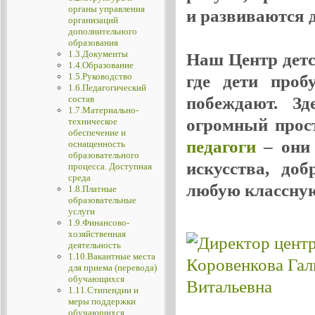
органы управления
и развиваются де
организаций
дополнительного
образования
1.3.Документы
Наш Центр детск
1.4.Образование
1.5.Руководство
где дети проб
1.6.Педагогический
побеждают. Зд
состав
1.7.Материально-
огромный прос
техническое
обеспечение и
педагоги
– они 
оснащенность
образовательного
искусства, до
процесса. Доступная
среда
любую классную
1.8.Платные
образовательные
услуги
1.9.Финансово-
хозяйственная
деятельность
1.10.Вакантные места
для приема (перевода)
обучающихся
1.11.Стипендии и
меры поддержки
обучающихся