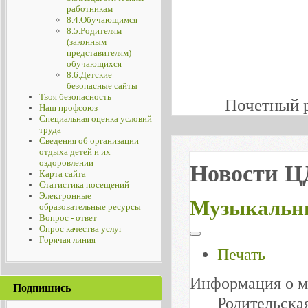
работникам
8.4.Обучающимся
8.5.Родителям
(законным
представителям)
обучающихся
8.6.Детские
безопасные сайты
Твоя безопасность
Почетный 
Наш профсоюз
Специальная оценка условий
труда
Сведения об организации
отдыха детей и их
оздоровлении
Новости 
Карта сайта
Статистика посещений
Электронные
Музыкальны
образовательные ресурсы
Вопрос - ответ
Опрос качества услуг
Горячая линия
Печать
Информация о м
Подпишись
Родительска