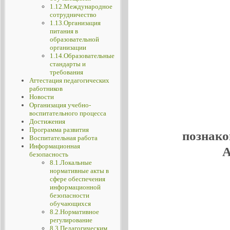
1.12.Международное
сотрудничество
1.13.Организация
питания в
образовательной
организации
1.14.Образовательные
стандарты и
требования
Аттестация педагогических
работников
Новости
Организация учебно-
воспитательного процесса
Достижения
Программа развития
познако
Воспитательная работа
Информационная
А
безопасность
8.1.Локальные
нормативные акты в
сфере обеспечения
информационной
безопасности
обучающихся
8.2.Нормативное
регулирование
8.3.Педагогическим