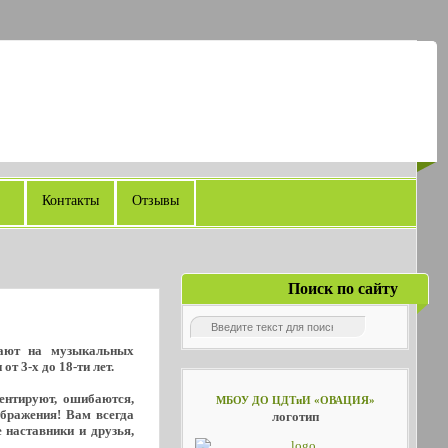
Контакты
Отзывы
Поиск по сайту
рают на музыкальных
т 3-х до 18-ти лет.
ментируют, ошибаются,
МБОУ ДО ЦДТиИ «ОВАЦИЯ»
ображения! Вам всегда
логотип
 наставники и друзья,