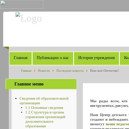
Главная
Публикации о нас
История учреждения
Ко
Главная
Новости
Последние новости
Пою моё Отечество!
Главное меню
Сведения об образовательной
Мы рады всем, кто 
организации
инструментах, рисуют,
1.1.Основные сведения
1.2.Структура и органы
Наш Центр детского т
управления организаций
создают и побеждают.
дополнительного
помогут
наши педаго
образования
которые поддержат л