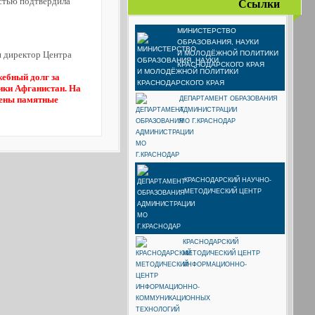
естью подтвердила
Ссылки
МИНИСТЕРСТВО
ОБРАЗОВАНИЯ, НАУКИ
и директор Центра
И МОЛОДЁЖНОЙ ПОЛИТИКИ
КРАСНОДАРСКОГО КРАЯ
жебный долг за
лики Афганистан. На
чены памятные
ДЕПАРТАМЕНТ ОБРАЗОВАНИЯ
АДМИНИСТРАЦИИ
МО Г.КРАСНОДАР
КРАСНОДАРСКИЙ НАУЧНО-
МЕТОДИЧЕСКИЙ ЦЕНТР
КРАСНОДАРСКИЙ
МЕТОДИЧЕСКИЙ ЦЕНТР
ИНФОРМАЦИОННО-