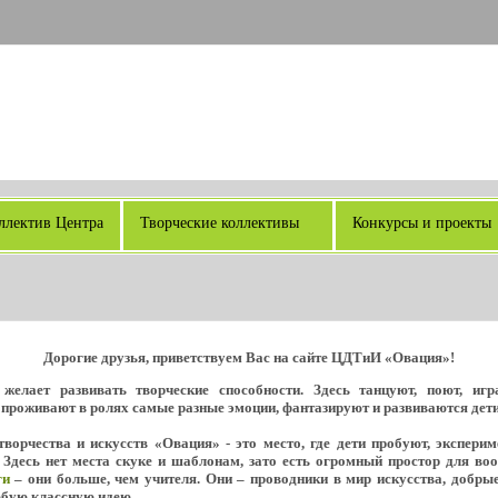
ллектив Центра
Творческие коллективы
Конкурсы и проекты
Дорогие друзья, приветствуем Вас на сайте ЦДТиИ «Овация»!
желает развивать творческие способности. Здесь танцуют, поют, иг
 проживают в ролях самые разные эмоции, фантазируют и развиваются дети о
ворчества и искусств «Овация» - это место, где дети пробуют, экспери
 Здесь нет места скуке и шаблонам, зато есть огромный простор для во
ги
– они больше, чем учителя. Они – проводники в мир искусства, добрые
юбую классную идею.