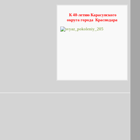
К 40-летию Карасунского
округа
города Краснодара