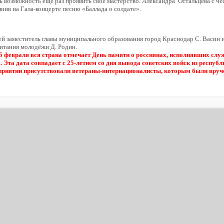
 возможность ещё раз проявить своё мастерство. Александра Остальцева с ч
лнив на Гала-концерте песню «Баллада о солдате».
й заместитель главы муниципального образования город Краснодар С. Васин 
итания молодёжи Д. Родин.
15 февраля вся страна отмечает День памяти о россиянах, исполнявших слу
 Эта дата совпадает с 25-летием со дня вывода советских войск из респуб
приятии присутствовали ветераны-интернационалисты, которым были вру