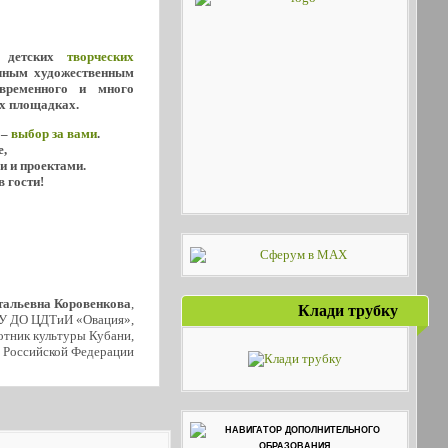
о детских
творческих
ичным художественным
овременного и много
х площадках.
 –
выбор за вами
.
е,
и и проектами.
в гости!
тальевна Коровенкова
,
Клади трубку
У ДО ЦДТиИ «Овация»,
тник культуры Кубани,
 Российской Федерации