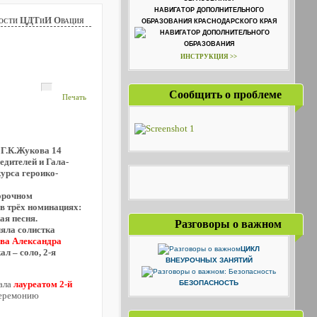
НАВИГАТОР ДОПОЛНИТЕЛЬНОГО
ости ЦДТиИ Овация
ОБРАЗОВАНИЯ КРАСНОДАРСКОГО КРАЯ
ИНСТРУКЦИЯ >>
Сообщить о проблеме
Печать
 Г.К.Жукова 14
дителей и Гала-
урса героико-
орочном
в трёх номинациях:
ая песня.
Разговоры о важном
яла солистка
ва Александра
ЦИКЛ
л – соло, 2-я
ВНЕУРОЧНЫХ ЗАНЯТИЙ
ала
лауреатом 2-й
БЕЗОПАСНОСТЬ
церемонию