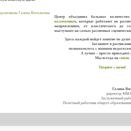
Центр объединил большое количеств
коллективов
, которые работают по разл
направлениям, от классического до с
выступают на самых различных сценически
Здесь каждый найдет занятие по душе
Загляните в расписани
познакомьтесь с нашими педагогам
А лучше – просто приходите 
Мы всегда на
связи
.
Творите с нами!
Галина Ви
директор МБО
Заслуженный рабо
Почетный работник общего образования