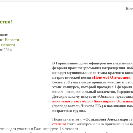
Нов
ство!
иале
ия:
Новости
 новости
ля 2014
В Гарнизонном доме офицеров посёлка имени
февраля прошли церемония награждения побе
концерт муниципального этапа краевого конк
патриотической песни
«Пою моё Отечество»
.
Более 250 участников приняли участие в
отб
этапе
конкурса, который проходил 1 февраля 
вокал – соло, вокальный коллектив, бардовск
Детскую школу искусств «Овация» представл
вокального ансамбля «Аквамарин» Остальце
(преподаватель Лычева Г.В.) в номинации вока
возрастная группа.
Подведены итоги -
Остальцева Александра
ст
степени
этого конкурса и была приглашена на 
лей и для участия в Гала-концерте 14 февраля.