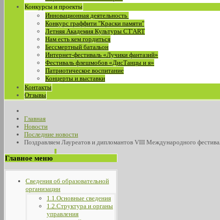
Конкурсы и проекты
Инновационная деятельность
Конкурс граффити "Краски памяти"
Летняя Академия Культуры СТ'ART
Нам есть кем гордиться
Бессмертный батальон
Интернет-фестиваль «Лучики фантазий»
Фестиваль флешмобов «ДисТанцы и я»
Патриотическое воспитание
Концерты и выставки
Контакты
Отзывы
Главная
Новости
Последние новости
Поздравляем Лауреатов и дипломантов VIII Международного фестива
Главное меню
Сведения об образовательной
организации
1.1.Основные сведения
1.2.Структура и органы
управления