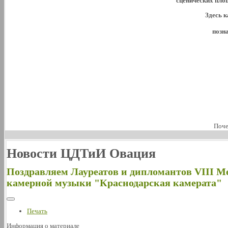
сценических пло
Здесь к
позн
Поче
Новости ЦДТиИ Овация
Поздравляем Лауреатов и дипломантов VIII М
камерной музыки "Краснодарская камерата"
Печать
Информация о материале