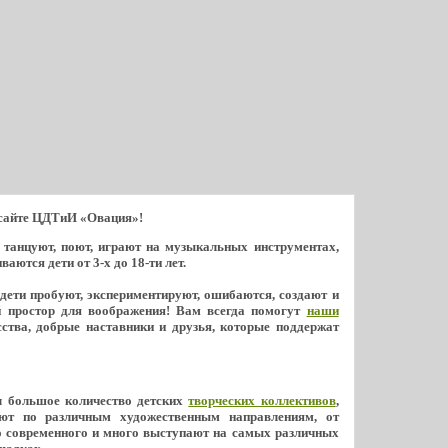
 сайте ЦДТиИ «Овация»!
ь танцуют, поют, играют на музыкальных инструментах,
ются дети от 3-х до 18-ти лет.
 дети пробуют, экспериментируют, ошибаются, создают и
й простор для воображения! Вам всегда помогут
наши
ства, добрые наставники и друзья, которые поддержат
л большое количество детских
творческих коллективов
,
ют по различным художественным направлениям, от
о современного и много выступают на самых различных