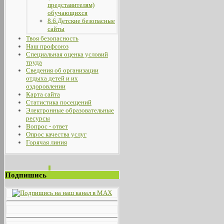
представителям)
обучающихся
8.6.Детские безопасные
сайты
Твоя безопасность
Наш профсоюз
Специальная оценка условий
труда
Сведения об организации
отдыха детей и их
оздоровлении
Карта сайта
Статистика посещений
Электронные образовательные
ресурсы
Вопрос - ответ
Опрос качества услуг
Горячая линия
Подпишись