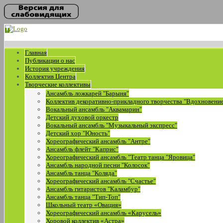
Главная
Публикации о нас
История учреждения
Коллектив Центра
Творческие коллективы
Ансамбль ложкарей "Барыня"
Коллектив декоративно-прикладного творчества "Вдохновени
Вокальный ансамбль "Аквамарин"
Детский духовой оркестр
Вокальный ансамбль "Музыкальный экспресс"
Детский хор "Юность"
Хореографический ансамбль "Антре"
Ансамбль флейт "Каприс"
Хореографический ансамбль "Театр танца "Яровица"
Ансамбль народной песни "Колосок"
Ансамбль танца "Коляда"
Хореографический ансамбль "Счастье"
Ансамбль гитаристов "Каламбур"
Ансамбль танца "Тип-Топ"
Школьный театр «Овация»
Хореографический ансамбль «Карусель»
Хоровой коллектив «Астра»