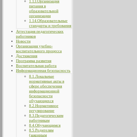
1.13.Организация
питания в
образовательной
организации
1.14.Образовательные
стандарты и требования
Аттестация педагогических
работников
Новости
Организация учебно-
воспитательного процесса
Достижения
Программа развития
Воспитательная работа
Информационная безопасность
8.1.Локальные
нормативные акты в
сфере обеспечения
информационной
безопасности
обучающихся
8.2.Нормативное
регулирование
8.3.Педагогическим
работникам
8.4.Обучающимся
8.5.Родителям
(законным