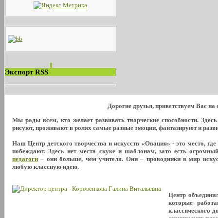
Экспорт RSS
Дорогие друзья, приветствуем Вас на
Мы рады всем, кто желает развивать творческие способности. Здес
рисуют, проживают в ролях самые разные эмоции, фантазируют и развива
Наш Центр детского творчества и искусств «Овация» - это место, где
побеждают. Здесь нет места скуке и шаблонам, зато есть огромны
педагоги
– они больше, чем учителя. Они – проводники в мир искус
любую классную идею.
Центр объедини
которые работа
классического д