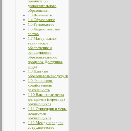
организаций
дополнительного
образования
1.3.Документы
1.4.Образование
1.5.Руководство
1.6.Педагогический
состав
1.7.Материально-
техническое
обеспечение и
оснащенность
образовательного
процесса. Доступная
среда
1.8.Платные
образовательные услуги
1.9.Финансово-
хозяйственная
деятельность
1.10.Вакантные места
для приема (перевода)
обучающихся
1.11.Стипендии и меры
поддержки
обучающихся
1.12.Международное
сотрудничество