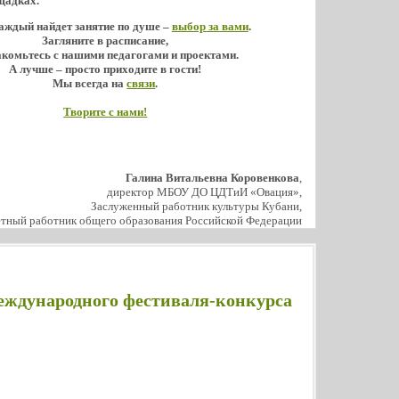
щадках.
аждый найдет занятие по душе –
выбор за вами
.
Загляните в расписание,
акомьтесь с нашими педагогами и проектами.
А лучше – просто приходите в гости!
Мы всегда на
связи
.
Творите с нами!
Галина Витальевна Коровенкова
,
директор МБОУ ДО ЦДТиИ «Овация»,
Заслуженный работник культуры Кубани,
тный работник общего образования Российской Федерации
еждународного фестиваля-конкурса