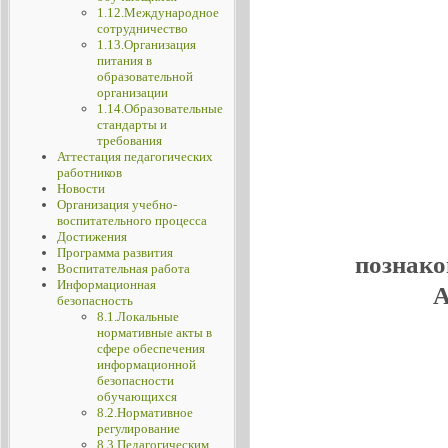
1.12.Международное
сотрудничество
1.13.Организация
питания в
образовательной
организации
1.14.Образовательные
стандарты и
требования
Аттестация педагогических
работников
Новости
Организация учебно-
воспитательного процесса
Достижения
Программа развития
познако
Воспитательная работа
Информационная
А
безопасность
8.1.Локальные
нормативные акты в
сфере обеспечения
информационной
безопасности
обучающихся
8.2.Нормативное
регулирование
8.3.Педагогическим