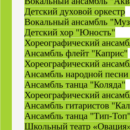
Вокальный ансамбль "Акв
Детский духовой оркестр
Вокальный ансамбль "Муз
Детский хор "Юность"
Хореографический ансамб
Ансамбль флейт "Каприс"
Хореографический ансамбл
Ансамбль народной песни
Ансамбль танца "Коляда"
Хореографический ансамб
Ансамбль гитаристов "Ка
Ансамбль танца "Тип-Топ
Школьный театр «Овация