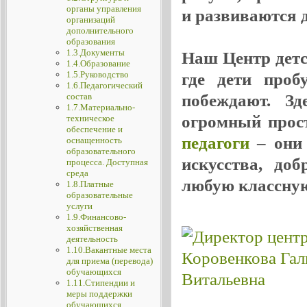
органы управления
и развиваются де
организаций
дополнительного
образования
1.3.Документы
Наш Центр детск
1.4.Образование
1.5.Руководство
где дети проб
1.6.Педагогический
побеждают. Зд
состав
1.7.Материально-
огромный прос
техническое
обеспечение и
педагоги
– они 
оснащенность
образовательного
искусства, до
процесса. Доступная
среда
любую классную
1.8.Платные
образовательные
услуги
1.9.Финансово-
хозяйственная
деятельность
1.10.Вакантные места
для приема (перевода)
обучающихся
1.11.Стипендии и
меры поддержки
обучающихся