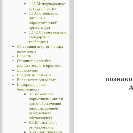
1.12.Международное
сотрудничество
1.13.Организация
питания в
образовательной
организации
1.14.Образовательные
стандарты и
требования
Аттестация педагогических
работников
Новости
Организация учебно-
воспитательного процесса
Достижения
Программа развития
познако
Воспитательная работа
Информационная
А
безопасность
8.1.Локальные
нормативные акты в
сфере обеспечения
информационной
безопасности
обучающихся
8.2.Нормативное
регулирование
8.3.Педагогическим