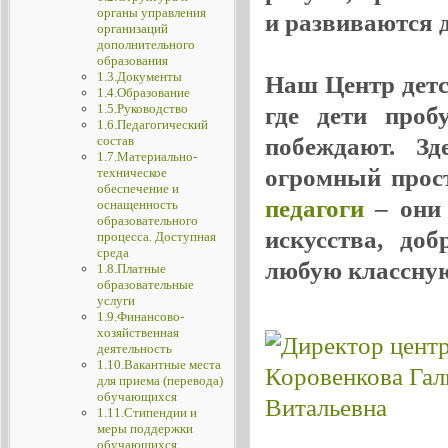
органы управления
и развиваются де
организаций
дополнительного
образования
1.3.Документы
Наш Центр детск
1.4.Образование
1.5.Руководство
где дети проб
1.6.Педагогический
побеждают. Зд
состав
1.7.Материально-
огромный прос
техническое
обеспечение и
педагоги
– они 
оснащенность
образовательного
искусства, до
процесса. Доступная
среда
любую классную
1.8.Платные
образовательные
услуги
1.9.Финансово-
хозяйственная
деятельность
1.10.Вакантные места
для приема (перевода)
обучающихся
1.11.Стипендии и
меры поддержки
обучающихся