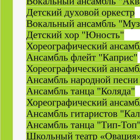
Вокальный ансамбль "Акв
Детский духовой оркестр
Вокальный ансамбль "Муз
Детский хор "Юность"
Хореографический ансамб
Ансамбль флейт "Каприс"
Хореографический ансамбл
Ансамбль народной песни
Ансамбль танца "Коляда"
Хореографический ансамб
Ансамбль гитаристов "Ка
Ансамбль танца "Тип-Топ
Школьный театр «Овация