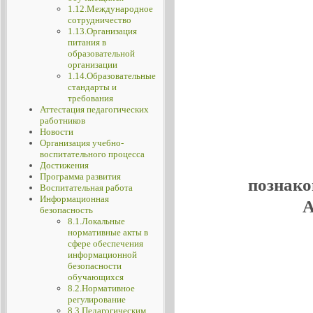
1.12.Международное
сотрудничество
1.13.Организация
питания в
образовательной
организации
1.14.Образовательные
стандарты и
требования
Аттестация педагогических
работников
Новости
Организация учебно-
воспитательного процесса
Достижения
Программа развития
познако
Воспитательная работа
Информационная
А
безопасность
8.1.Локальные
нормативные акты в
сфере обеспечения
информационной
безопасности
обучающихся
8.2.Нормативное
регулирование
8.3.Педагогическим