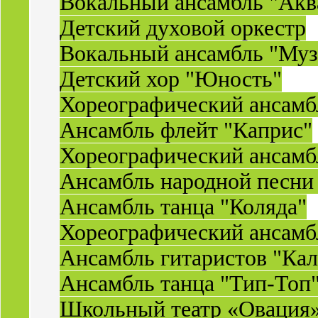
Вокальный ансамбль "Акв
Детский духовой оркестр
Вокальный ансамбль "Муз
Детский хор "Юность"
Хореографический ансамб
Ансамбль флейт "Каприс"
Хореографический ансамбл
Ансамбль народной песни
Ансамбль танца "Коляда"
Хореографический ансамб
Ансамбль гитаристов "Ка
Ансамбль танца "Тип-Топ
Школьный театр «Овация