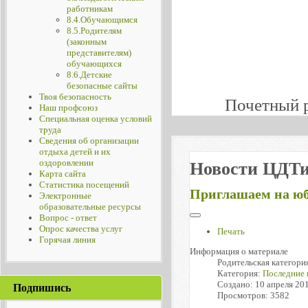
работникам
8.4.Обучающимся
8.5.Родителям
(законным
представителям)
обучающихся
8.6.Детские
безопасные сайты
Твоя безопасность
Почетный 
Наш профсоюз
Специальная оценка условий
труда
Сведения об организации
отдыха детей и их
оздоровлении
Новости ЦДТ
Карта сайта
Статистика посещений
Приглашаем на ю
Электронные
образовательные ресурсы
Вопрос - ответ
Опрос качества услуг
Печать
Горячая линия
Информация о материале
Родительская категори
Категория:
Последние 
Создано: 10 апреля 20
Подпишись
Просмотров: 3582