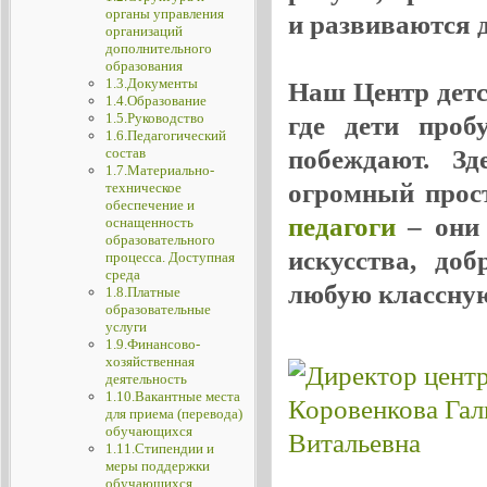
органы управления
и развиваются де
организаций
дополнительного
образования
1.3.Документы
Наш Центр детск
1.4.Образование
1.5.Руководство
где дети проб
1.6.Педагогический
побеждают. Зд
состав
1.7.Материально-
огромный прос
техническое
обеспечение и
педагоги
– они 
оснащенность
образовательного
искусства, до
процесса. Доступная
среда
любую классную
1.8.Платные
образовательные
услуги
1.9.Финансово-
хозяйственная
деятельность
1.10.Вакантные места
для приема (перевода)
обучающихся
1.11.Стипендии и
меры поддержки
обучающихся