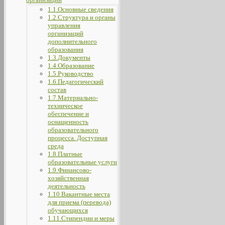
1.1.Основные сведения
1.2.Структура и органы
управления
организаций
дополнительного
образования
1.3.Документы
1.4.Образование
1.5.Руководство
1.6.Педагогический
состав
1.7.Материально-
техническое
обеспечение и
оснащенность
образовательного
процесса. Доступная
среда
1.8.Платные
образовательные услуги
1.9.Финансово-
хозяйственная
деятельность
1.10.Вакантные места
для приема (перевода)
обучающихся
1.11.Стипендии и меры