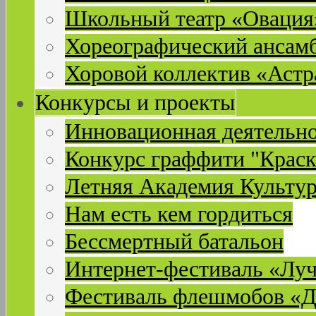
Школьный театр «Овация
Хореографический ансам
Хоровой коллектив «Астр
Конкурсы и проекты
Инновационная деятельн
Конкурс граффити "Краск
Летняя Академия Культу
Нам есть кем гордиться
Бессмертный батальон
Интернет-фестиваль «Лу
Фестиваль флешмобов «Д