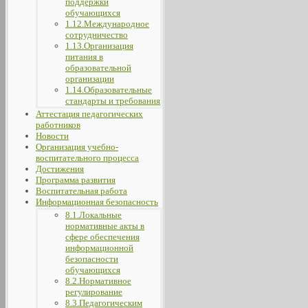
поддержки
обучающихся
1.12.Международное
сотрудничество
1.13.Организация
питания в
образовательной
организации
1.14.Образовательные
стандарты и требования
Аттестация педагогических
работников
Новости
Организация учебно-
воспитательного процесса
Достижения
Программа развития
Воспитательная работа
Информационная безопасность
8.1.Локальные
нормативные акты в
сфере обеспечения
информационной
безопасности
обучающихся
8.2.Нормативное
регулирование
8.3.Педагогическим