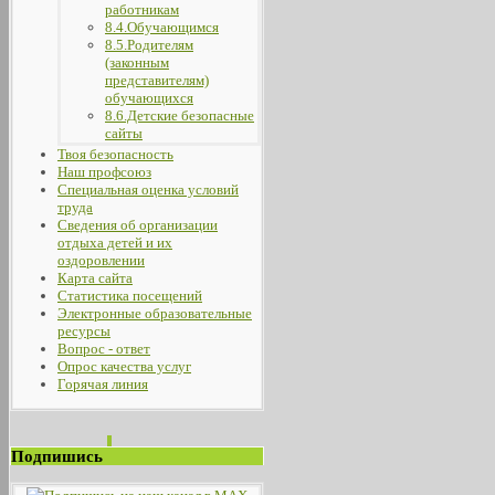
работникам
8.4.Обучающимся
8.5.Родителям
(законным
представителям)
обучающихся
8.6.Детские безопасные
сайты
Твоя безопасность
Наш профсоюз
Специальная оценка условий
труда
Сведения об организации
отдыха детей и их
оздоровлении
Карта сайта
Статистика посещений
Электронные образовательные
ресурсы
Вопрос - ответ
Опрос качества услуг
Горячая линия
Подпишись