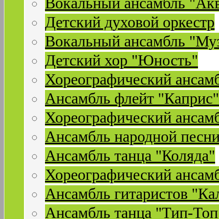
Вокальный ансамбль "Ак
Детский духовой оркестр
Вокальный ансамбль "Му
Детский хор "Юность"
Хореографический ансамб
Ансамбль флейт "Каприс"
Хореографический ансамб
Ансамбль народной песни
Ансамбль танца "Коляда"
Хореографический ансамб
Ансамбль гитаристов "Ка
Ансамбль танца "Тип-Топ