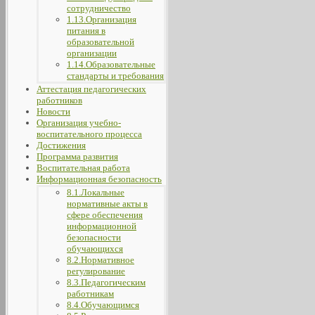
сотрудничество
1.13.Организация
питания в
образовательной
организации
1.14.Образовательные
стандарты и требования
Аттестация педагогических
работников
Новости
Организация учебно-
воспитательного процесса
Достижения
Программа развития
Воспитательная работа
Информационная безопасность
8.1.Локальные
нормативные акты в
сфере обеспечения
информационной
безопасности
обучающихся
8.2.Нормативное
регулирование
8.3.Педагогическим
работникам
8.4.Обучающимся