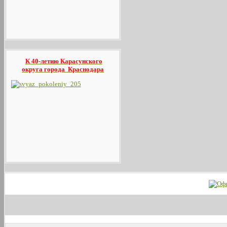
К 40-летию Карасунского
округа
города Краснодара