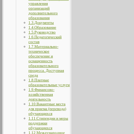
управления
организаций
дополнительного
образования
1.3.Документы
1.4.Образование
1.5.Руководство
1.6.Педагогический
состав
1.7.Материально-
техническое
обеспечение и
оснащенность
образовательного
процесса. Доступная
среда
1.8.Платные
образовательные услуги
1.9.Финансово-
хозяйственная
деятельность
1.10.Вакантные места
для приема (перевода)
обучающихся
1.11.Стипендии и меры
поддержки
обучающихся
1.12.Международное