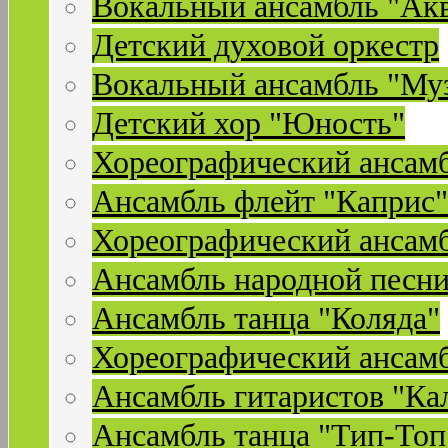
Вокальный ансамбль "Ак
Детский духовой оркестр
Вокальный ансамбль "Му
Детский хор "Юность"
Хореографический ансамб
Ансамбль флейт "Каприс"
Хореографический ансамб
Ансамбль народной песни
Ансамбль танца "Коляда"
Хореографический ансамб
Ансамбль гитаристов "Ка
Ансамбль танца "Тип-Топ