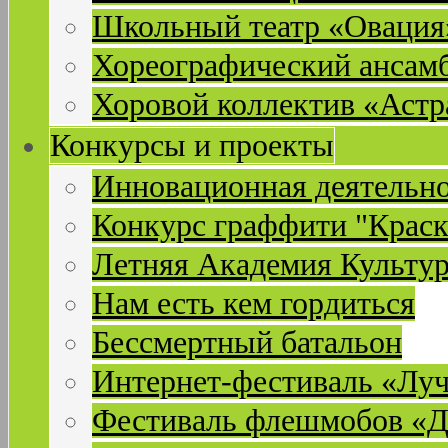
Школьный театр «Овация
Хореографический ансам
Хоровой коллектив «Астр
Конкурсы и проекты
Инновационная деятельн
Конкурс граффити "Краск
Летняя Академия Культу
Нам есть кем гордиться
Бессмертный батальон
Интернет-фестиваль «Лу
Фестиваль флешмобов «Д