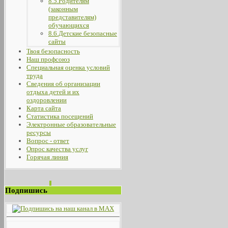
8.5.Родителям
(законным
представителям)
обучающихся
8.6.Детские безопасные
сайты
Твоя безопасность
Наш профсоюз
Специальная оценка условий
труда
Сведения об организации
отдыха детей и их
оздоровлении
Карта сайта
Статистика посещений
Электронные образовательные
ресурсы
Вопрос - ответ
Опрос качества услуг
Горячая линия
Подпишись